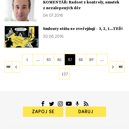
KOMENTÁŘ: Radost z kontroly, smutek
z nezalepených děr
04. 07. 2016
Smlouvy státu se zveřejňují - 3, 2, 1…TEĎ!
30. 06. 2016
1
…
85
86
87
88
89
…
127
ZAPOJ SE
DARUJ