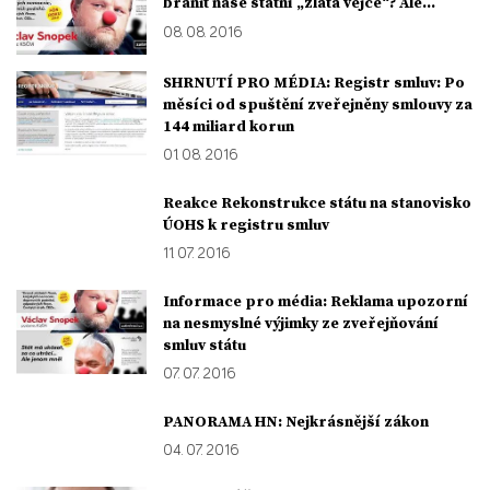
bránit naše státní „zlatá vejce“? Ale...
08. 08. 2016
SHRNUTÍ PRO MÉDIA: Registr smluv: Po
měsíci od spuštění zveřejněny smlouvy za
144 miliard korun
01. 08. 2016
Reakce Rekonstrukce státu na stanovisko
ÚOHS k registru smluv
11. 07. 2016
Informace pro média: Reklama upozorní
na nesmyslné výjimky ze zveřejňování
smluv státu
07. 07. 2016
PANORAMA HN: Nejkrásnější zákon
04. 07. 2016