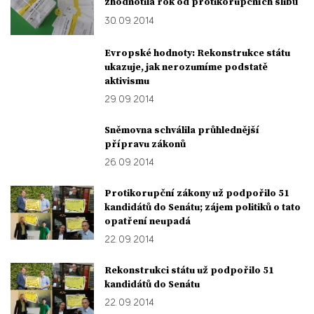
zhodnotila rok od protikorupčních slibů
30. 09. 2014
Evropské hodnoty: Rekonstrukce státu
ukazuje, jak nerozumíme podstatě
aktivismu
29. 09. 2014
Sněmovna schválila průhlednější
přípravu zákonů
26. 09. 2014
Protikorupční zákony už podpořilo 51
kandidátů do Senátu; zájem politiků o tato
opatření neupadá
22. 09. 2014
Rekonstrukci státu už podpořilo 51
kandidátů do Senátu
22. 09. 2014