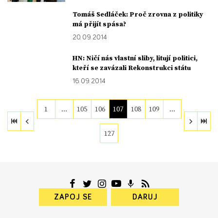
Tomáš Sedláček: Proč zrovna z politiky
má přijít spása?
20. 09. 2014
HN: Ničí nás vlastní sliby, litují politici,
kteří se zavázali Rekonstrukci státu
16. 09. 2014
1
…
105
106
107
108
109
…
127
ZAPOJ SE
DARUJ