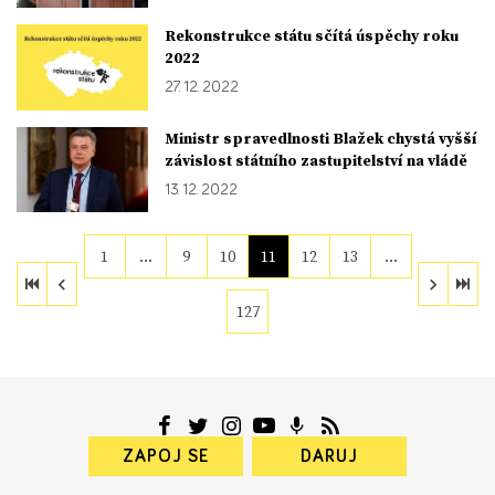
Rekonstrukce státu sčítá úspěchy roku
2022
27. 12. 2022
Ministr spravedlnosti Blažek chystá vyšší
závislost státního zastupitelství na vládě
13. 12. 2022
1
…
9
10
11
12
13
…
127
ZAPOJ SE
DARUJ