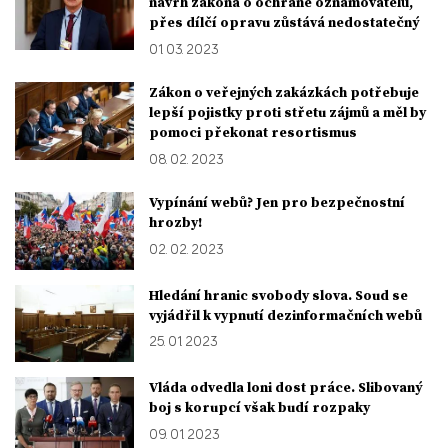
návrh zákona o ochraně oznamovatelů,
přes dílčí opravu zůstává nedostatečný
01. 03. 2023
Zákon o veřejných zakázkách potřebuje
lepší pojistky proti střetu zájmů a měl by
pomoci překonat resortismus
08. 02. 2023
Vypínání webů? Jen pro bezpečnostní
hrozby!
02. 02. 2023
Hledání hranic svobody slova. Soud se
vyjádřil k vypnutí dezinformačních webů
25. 01. 2023
Vláda odvedla loni dost práce. Slibovaný
boj s korupcí však budí rozpaky
09. 01. 2023