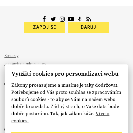
ZAPOJ SE
DARUJ
Kontakty
info@rekonstrukcestatu.cz
Návrh a vývoj:
Sinfin
, ilustrace:
Patrik Antczak
Využití cookies pro personalizaci webu
Zákony prosazujeme a musíme je taky dodržovat.
Potřebujeme od Vás proto souhlas se zpracováním
souborů cookies - to aby se Vám na našem webu
sinfin.digital
dobře brouzdalo. Žádný strach, o Vaše data bude
dobře postaráno. Tak, jak zákon káže.
Více o
cookies.