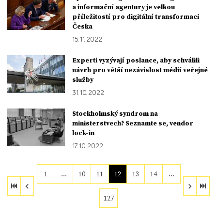
a informační agentury je velkou
příležitostí pro digitální transformaci
Česka
15. 11. 2022
Experti vyzývají poslance, aby schválili
návrh pro větší nezávislost médií veřejné
služby
31. 10. 2022
Stockholmský syndrom na
ministerstvech? Seznamte se, vendor
lock-in
17. 10. 2022
1
…
10
11
12
13
14
…
127