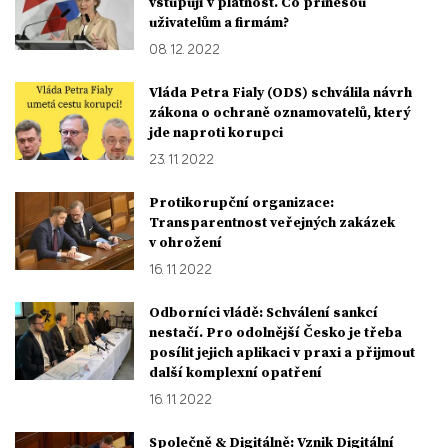
vstupují v platnost. Co přinesou
uživatelům a firmám?
08. 12. 2022
Vláda Petra Fialy (ODS) schválila návrh
zákona o ochraně oznamovatelů, který
jde naproti korupci
23. 11. 2022
Protikorupční organizace:
Transparentnost veřejných zakázek
v ohrožení
16. 11. 2022
Odborníci vládě: Schválení sankcí
nestačí. Pro odolnější Česko je třeba
posílit jejich aplikaci v praxi a přijmout
další komplexní opatření
16. 11. 2022
Společně & Digitálně: Vznik Digitální