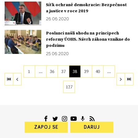
Síť k ochraně demokracie: Bezpečnost
a justice v roce 2019
26. 06. 2020
Poslanci našli shodu na principech
reformy ÚOHS. Návrh zákona vznikne do
podzimu
25. 06. 2020
1
…
36
37
38
39
40
…
127
ZAPOJ SE
DARUJ