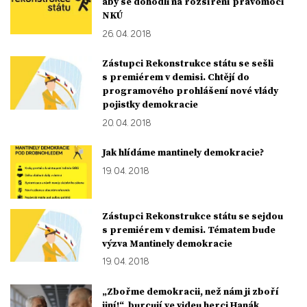
aby se dohodli na rozšíření pravomocí
NKÚ
26. 04. 2018
Zástupci Rekonstrukce státu se sešli
s premiérem v demisi. Chtějí do
programového prohlášení nové vlády
pojistky demokracie
20. 04. 2018
Jak hlídáme mantinely demokracie?
19. 04. 2018
Zástupci Rekonstrukce státu se sejdou
s premiérem v demisi. Tématem bude
výzva Mantinely demokracie
19. 04. 2018
„Zbořme demokracii, než nám ji zboří
jiní!“, burcují ve videu herci Hanák,