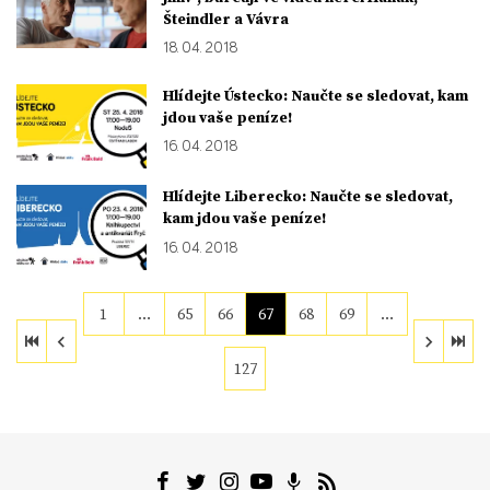
Šteindler a Vávra
18. 04. 2018
Hlídejte Ústecko: Naučte se sledovat, kam
jdou vaše peníze!
16. 04. 2018
Hlídejte Liberecko: Naučte se sledovat,
kam jdou vaše peníze!
16. 04. 2018
1
…
65
66
67
68
69
…
127