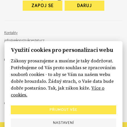
ZAPOJ SE
DARUJ
Kontakty
info@rekonstrukcestatu.cz
Návrh a vývoj:
Sinfin
, ilustrace:
Patrik Antczak
Využití cookies pro personalizaci webu
Zákony prosazujeme a musíme je taky dodržovat.
Potřebujeme od Vás proto souhlas se zpracováním
souborů cookies - to aby se Vám na našem webu
sinfin.digital
dobře brouzdalo. Žádný strach, o Vaše data bude
dobře postaráno. Tak, jak zákon káže.
Více o
cookies.
PŘIJMOUT VŠE
NASTAVENÍ