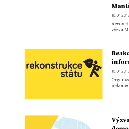
Mant
18. 01. 201
Aeronet
výzvu Ma
Reakc
infor
16. 01. 201
Organiz
nekonečn
Výzva
demo