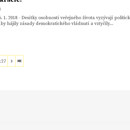
8
. 1. 2018 - Desítky osobností veřejného života vyzývají politic
aby hájily zásady demokratického vládnutí a vztyčily...
127