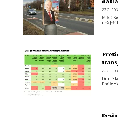
nákla
23. 01. 20
Miloš Z
než Jiří
Prezi
trans
23. 01. 20
Druhé ko
Podle zk
Dezin