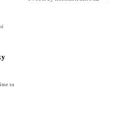
ní
ky
Máme za