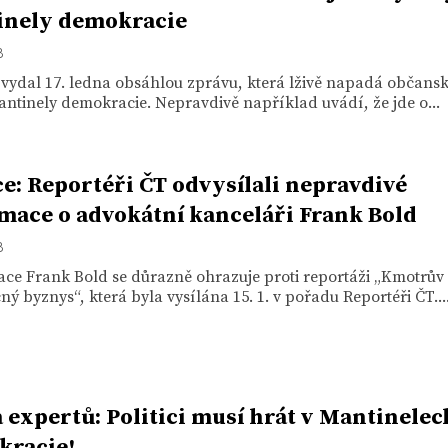
inely demokracie
8
 vydal 17. ledna obsáhlou zprávu, která lživě napadá občans
ntinely demokracie. Nepravdivě například uvádí, že jde o...
e: Reportéři ČT odvysílali nepravdivé
mace o advokátní kanceláři Frank Bold
8
ace Frank Bold se důrazně ohrazuje proti reportáži „Kmotrův
ý byznys“, která byla vysílána 15. 1. v pořadu Reportéři ČT...
 expertů: Politici musí hrát v Mantinelec
kracie!