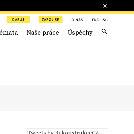
DARUJ
ZAPOJ SE
O NÁS
ENGLISH
émata
Naše práce
Úspěchy
Tweets by RekonstrukceCZ