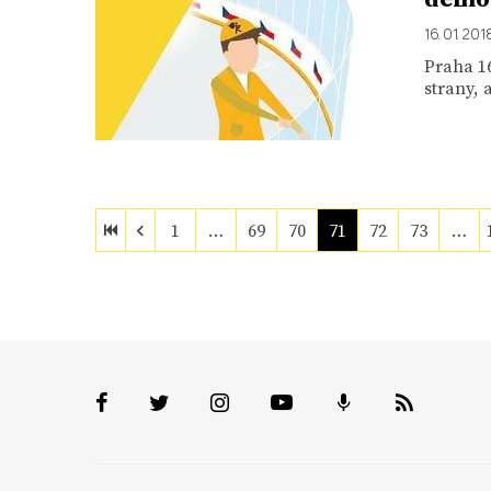
16. 01. 201
Praha 16
strany, 
1
…
69
70
71
72
73
…