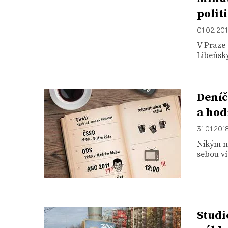
polit
01. 02. 20
V Praze 
Libeňský
Deníč
a hod
31. 01. 201
Nikým ne
sebou ví
Studi