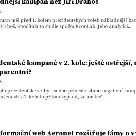
dnější kampaň než Jiří Drahoš
18
eman měl před 1. kolem prezidentských voleb nákladnější k
 Drahoš. Spočítala to studie spolku EconLab. Jeho analytici...
dentské kampaně v 2. kole: ještě ostřejší,
parentní?
18
lo prezidentské volby s sebou přineslo silnou negativní kam
ušeností z 1. kola to přitom vypadá, že ani teď...
formační web Aeronet rozšiřuje fámy o v