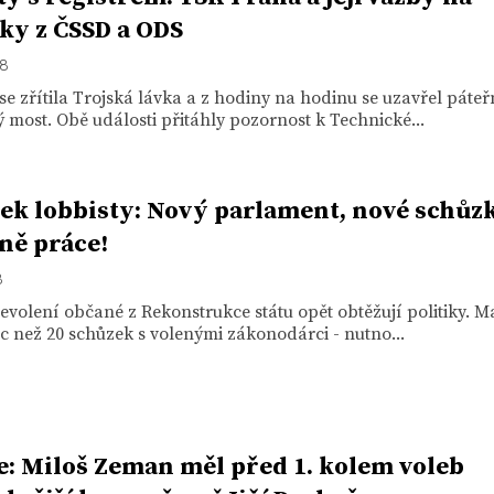
iky z ČSSD a ODS
18
se zřítila Trojská lávka a z hodiny na hodinu se uzavřel páteř
 most. Obě události přitáhly pozornost k Technické...
ek lobbisty: Nový parlament, nové schůz
ně práce!
8
volení občané z Rekonstrukce státu opět obtěžují politiky. 
c než 20 schůzek s volenými zákonodárci - nutno...
e: Miloš Zeman měl před 1. kolem voleb