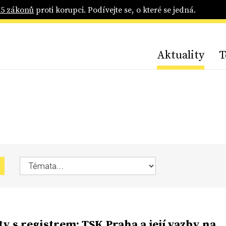
25 zákonů
proti korupci. Podívejte se, o které se jedná.
Aktuality
T
y s registrem: TSK Praha a její vazby na