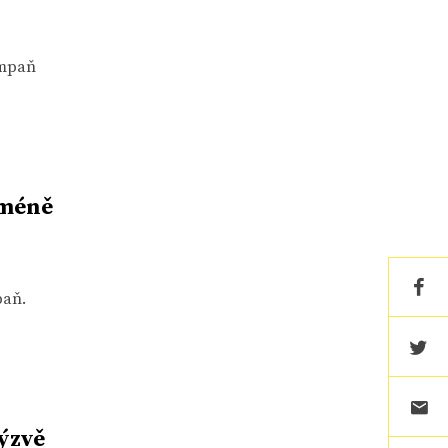
ampaň
 méně
paň.
ýzvě