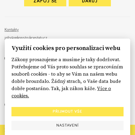
ZAPOJ SE
DARUJ
Kontakty
info@rekonstrukcestatu.cz
Návrh a vývoj:
Sinfin
, ilustrace:
Patrik Antczak
Využití cookies pro personalizaci webu
Zákony prosazujeme a musíme je taky dodržovat.
Potřebujeme od Vás proto souhlas se zpracováním
souborů cookies - to aby se Vám na našem webu
sinfin.digital
dobře brouzdalo. Žádný strach, o Vaše data bude
dobře postaráno. Tak, jak zákon káže.
Více o
cookies.
PŘIJMOUT VŠE
NASTAVENÍ
Rekonstrukce státu končí. Její členské organizace však dál