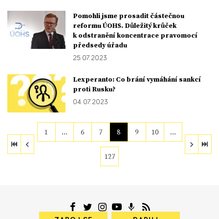
Pomohli jsme prosadit částečnou
reformu ÚOHS. Důležitý krůček
k odstranění koncentrace pravomocí
předsedy úřadu
25. 07. 2023
Lexperanto: Co brání vymáhání sankcí
proti Rusku?
04. 07. 2023
1
…
6
7
8
9
10
…
127