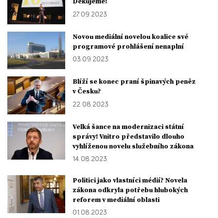
Děkujeme!
27. 09. 2023
Novou mediální novelou koalice své
programové prohlášení nenaplní
03. 09. 2023
Blíží se konec praní špinavých peněz
v Česku?
22. 08. 2023
Velká šance na modernizaci státní
správy! Vnitro představilo dlouho
vyhlíženou novelu služebního zákona
14. 08. 2023
Politici jako vlastníci médií? Novela
zákona odkryla potřebu hlubokých
reforem v mediální oblasti
01. 08. 2023