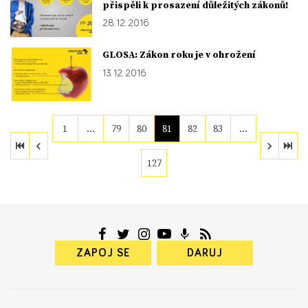
přispěli k prosazení důležitých zákonů!
28. 12. 2016
GLOSA: Zákon roku je v ohrožení
13. 12. 2016
1
…
79
80
81
82
83
…
127
ZAPOJ SE
DARUJ