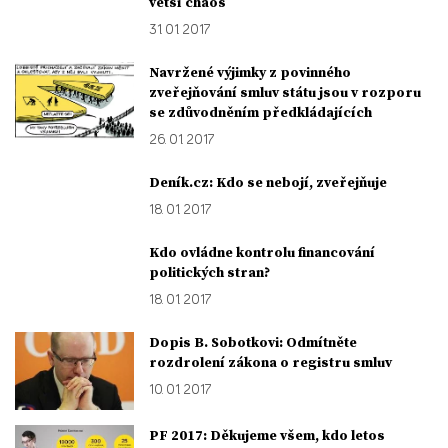
větší chaos
31. 01. 2017
Navržené výjimky z povinného
zveřejňování smluv státu jsou v rozporu
se zdůvodněním předkládajících
26. 01. 2017
Deník.cz: Kdo se nebojí, zveřejňuje
18. 01. 2017
Kdo ovládne kontrolu financování
politických stran?
18. 01. 2017
Dopis B. Sobotkovi: Odmítněte
rozdrolení zákona o registru smluv
10. 01. 2017
PF 2017: Děkujeme všem, kdo letos