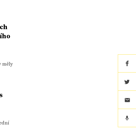
ých
ního
y měly
s
lední