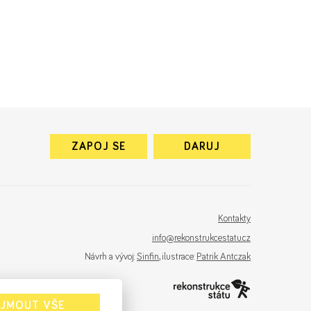
ZAPOJ SE
DARUJ
Kontakty
info@rekonstrukcestatu.cz
Návrh a vývoj:
Sinfin
, ilustrace:
Patrik Antczak
IJMOUT VŠE