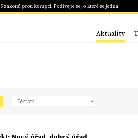
25 zákonů
proti korupci. Podívejte se, o které se jedná.
Aktuality
T
kt: Nový úřad, dobrý úřad