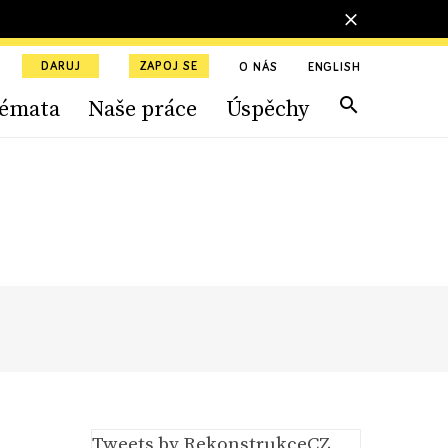
DARUJ
ZAPOJ SE
O NÁS
ENGLISH
émata
Naše práce
Úspěchy
Tweets by RekonstrukceCZ