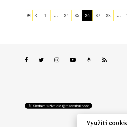
1
…
84
85
86
87
88
…
Využití cooki