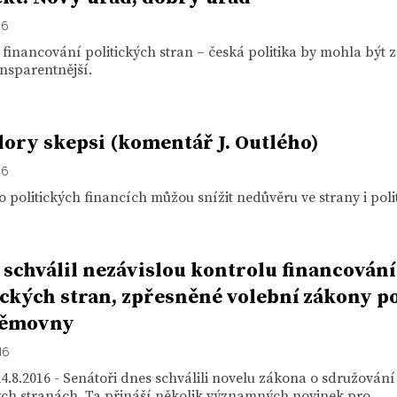
16
financování politických stran – česká politika by mohla být z
nsparentnější.
ory skepsi (komentář J. Outlého)
16
 politických financích můžou snížit nedůvěru ve strany i polit
 schválil nezávislou kontrolu financování
ických stran, zpřesněné volební zákony po
němovny
16
4.8.2016 - Senátoři dnes schválili novelu zákona o sdružování
ých stranách. Ta přináší několik významných novinek pro...