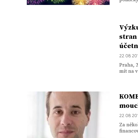
Výzku
stran
účetn
22. 08. 20
Praha, 2
mít na 
KOMEN
mouch
22. 08. 20
Za někol
financov