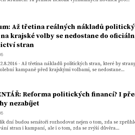
m: Až třetina reálných nákladů politick
 na krajské volby se nedostane do oficiál
ictví stran
16
2.8.2016 - Až třetina nákladů politických stran, které by stran
volební kampaně před krajskými volbami, se nedostane...
TÁŘ: Reforma politických financí? I pře
y nezabíjet
16
ik dní budou senátoři rozhodovat nejen o tom, zda se zprůh
ání stran i kampaní, ale i o tom, zda se zvýší důvěra...