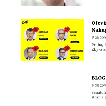
Oteví
Nakup
17. 08. 201
Praha, 1
Zbývá al
BLOG:
17. 08. 201
Senátoři
stran a 