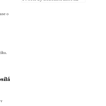
ase o
iku.
sílá
 v