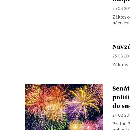
25. 08. 20
Zákon o 
něco tra
Navzd
25. 08. 20
Zákony o
Senát
polit
do s
24. 08. 20
Praha, 2
politick