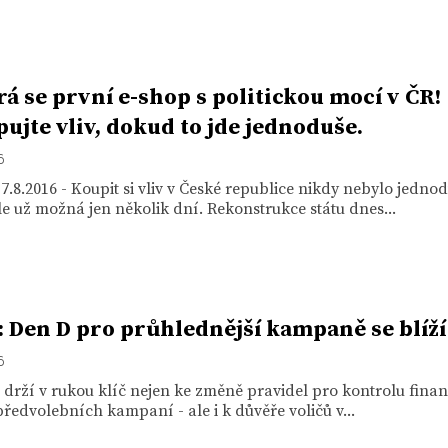
rá se první e-shop s politickou mocí v ČR!
ujte vliv, dokud to jde jednoduše.
6
7.8.2016 - Koupit si vliv v České republice nikdy nebylo jednod
e už možná jen několik dní. Rekonstrukce státu dnes...
 Den D pro průhlednější kampaně se blíží
6
 drží v rukou klíč nejen ke změně pravidel pro kontrolu fina
předvolebních kampaní - ale i k důvěře voličů v...