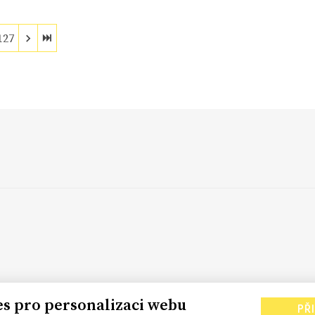
127
es pro personalizaci webu
PŘ