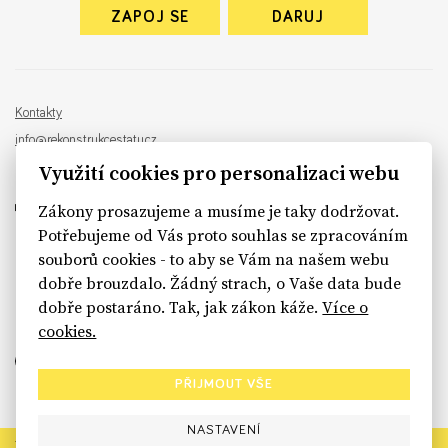
ZAPOJ SE
DARUJ
Kontakty
info@rekonstrukcestatu.cz
Návrh a vývoj:
Sinfin
, ilustrace:
Patrik Antczak
Využití cookies pro personalizaci webu
Zákony prosazujeme a musíme je taky dodržovat.
Potřebujeme od Vás proto souhlas se zpracováním
souborů cookies - to aby se Vám na našem webu
sinfin.digital
dobře brouzdalo. Žádný strach, o Vaše data bude
dobře postaráno. Tak, jak zákon káže.
Více o
cookies.
PŘIJMOUT VŠE
NASTAVENÍ
Rekonstrukce státu končí. Její členské organizace však dál