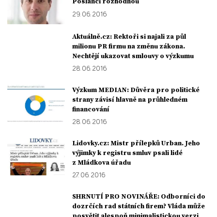
Poslanci rozhodnou
29. 06. 2016
Aktuálně.cz: Rektoři si najali za půl
milionu PR firmu na změnu zákona.
Nechtějí ukazovat smlouvy o výzkumu
28. 06. 2016
Výzkum MEDIAN: Důvěra pro politické
strany závisí hlavně na průhledném
financování
28. 06. 2016
Lidovky.cz: Mistr přílepků Urban. Jeho
výjimky k registru smluv psali lidé
z Mládkova úřadu
27. 06. 2016
SHRNUTÍ PRO NOVINÁŘE: Odborníci do
dozrčích rad státních firem? Vláda může
posvětit alespoň minimalistickou verzi