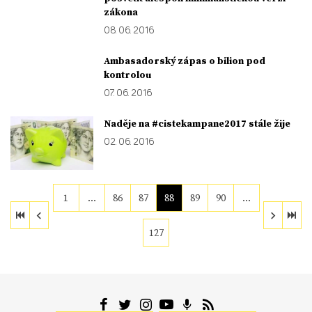
zákona
08. 06. 2016
Ambasadorský zápas o bilion pod
kontrolou
07. 06. 2016
Naděje na #cistekampane2017 stále žije
02. 06. 2016
1
…
86
87
88
89
90
…
127