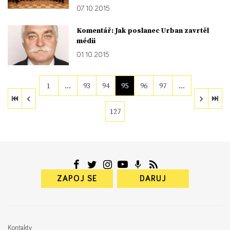
07. 10. 2015
Komentář: Jak poslanec Urban zavrtěl
médii
01. 10. 2015
1
…
93
94
95
96
97
…
127
ZAPOJ SE
DARUJ
Kontakty