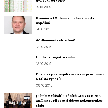
dva roky od voleb
15. 10. 2015
Premiéra #Odtemnění v Senátu byla
úspěšná
14. 10. 2015
#Odtemnění v ohrožení?
12. 10. 2015
Infolist k registru smluv
12. 10. 2015
Poslanci postoupili rozšíření pravomocí
NKÚ do výborů
08. 10. 2015
Jedním z vítězů letošních Cen VIA BONA
za filantropii se stal dárce Rekonstrukce
státu