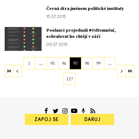
Černá díra jménem politické instituty
15. 07. 2015
Poslanci projednali #Odtemnění,
schvalovat ho chtějí v září
09. 07. 2015
1
…
95
96
97
98
99
…
127
ZAPOJ SE
DARUJ