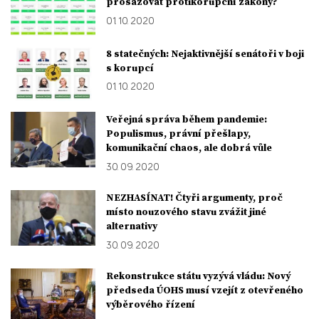
prosazovat protikorupční zákony?
01. 10. 2020
8 statečných: Nejaktivnější senátoři v boji
s korupcí
01. 10. 2020
Veřejná správa během pandemie:
Populismus, právní přešlapy,
komunikační chaos, ale dobrá vůle
30. 09. 2020
NEZHASÍNAT! Čtyři argumenty, proč
místo nouzového stavu zvážit jiné
alternativy
30. 09. 2020
Rekonstrukce státu vyzývá vládu: Nový
předseda ÚOHS musí vzejít z otevřeného
výběrového řízení