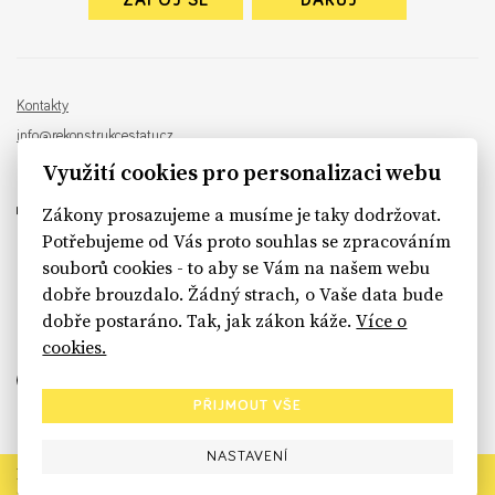
ZAPOJ SE
DARUJ
Kontakty
info@rekonstrukcestatu.cz
Návrh a vývoj:
Sinfin
, ilustrace:
Patrik Antczak
Využití cookies pro personalizaci webu
Zákony prosazujeme a musíme je taky dodržovat.
Potřebujeme od Vás proto souhlas se zpracováním
souborů cookies - to aby se Vám na našem webu
sinfin.digital
dobře brouzdalo. Žádný strach, o Vaše data bude
dobře postaráno. Tak, jak zákon káže.
Více o
cookies.
PŘIJMOUT VŠE
NASTAVENÍ
Rekonstrukce státu končí. Její členské organizace však dál
prosazují systémové změny pro férový a moderní stát.