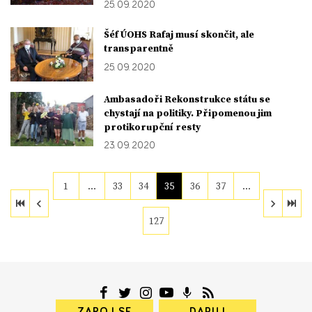
25. 09. 2020
Šéf ÚOHS Rafaj musí skončit, ale
transparentně
25. 09. 2020
Ambasadoři Rekonstrukce státu se
chystají na politiky. Připomenou jim
protikorupční resty
23. 09. 2020
1
…
33
34
35
36
37
…
127