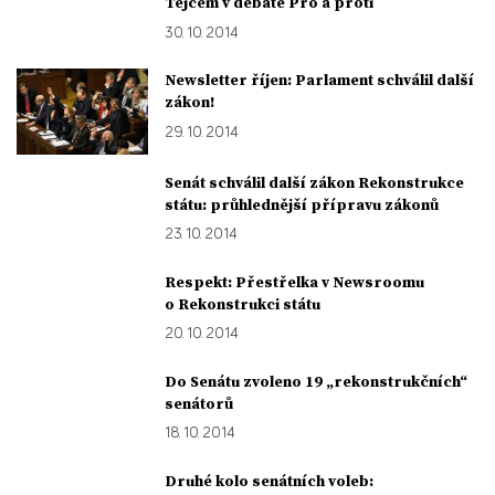
Tejcem v debatě Pro a proti
30. 10. 2014
Newsletter říjen: Parlament schválil další
zákon!
29. 10. 2014
Senát schválil další zákon Rekonstrukce
státu: průhlednější přípravu zákonů
23. 10. 2014
Respekt: Přestřelka v Newsroomu
o Rekonstrukci státu
20. 10. 2014
Do Senátu zvoleno 19 „rekonstrukčních“
senátorů
18. 10. 2014
Druhé kolo senátních voleb: