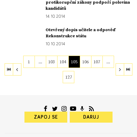
protikorupční zákony podpoří polovina
kandidátů
14. 10. 2014
Otevřený dopis učitele a odpověď
Rekonstrukce státu
10. 10. 2014
1
…
103
104
105
106
107
…
127
ZAPOJ SE
DARUJ