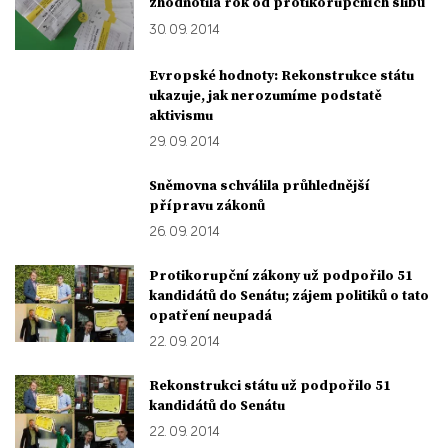
zhodnotila rok od protikorupčních slibů
30. 09. 2014
Evropské hodnoty: Rekonstrukce státu
ukazuje, jak nerozumíme podstatě
aktivismu
29. 09. 2014
Sněmovna schválila průhlednější
přípravu zákonů
26. 09. 2014
Protikorupční zákony už podpořilo 51
kandidátů do Senátu; zájem politiků o tato
opatření neupadá
22. 09. 2014
Rekonstrukci státu už podpořilo 51
kandidátů do Senátu
22. 09. 2014