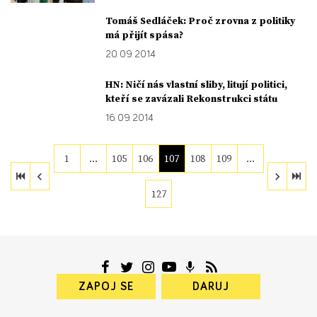
Tomáš Sedláček: Proč zrovna z politiky
má přijít spása?
20. 09. 2014
HN: Ničí nás vlastní sliby, litují politici,
kteří se zavázali Rekonstrukci státu
16. 09. 2014
1
…
105
106
107
108
109
…
127
ZAPOJ SE
DARUJ