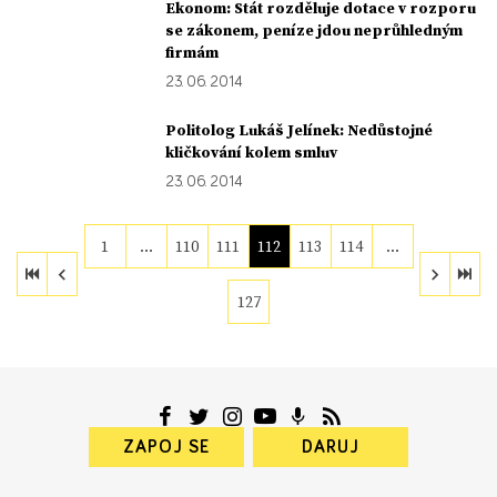
Ekonom: Stát rozděluje dotace v rozporu
se zákonem, peníze jdou neprůhledným
firmám
23. 06. 2014
Politolog Lukáš Jelínek: Nedůstojné
kličkování kolem smluv
23. 06. 2014
1
…
110
111
112
113
114
…
127
ZAPOJ SE
DARUJ