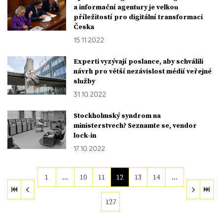
a informační agentury je velkou
příležitostí pro digitální transformaci
Česka
15. 11. 2022
Experti vyzývají poslance, aby schválili
návrh pro větší nezávislost médií veřejné
služby
31. 10. 2022
Stockholmský syndrom na
ministerstvech? Seznamte se, vendor
lock-in
17. 10. 2022
1
…
10
11
12
13
14
…
127