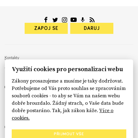
ZAPOJ SE
DARUJ
Kontakty
info@rekonstrukcestatu.cz
Využití cookies pro personalizaci webu
Návrh a vývoj:
Sinfin
, ilustrace:
Patrik Antczak
Zákony prosazujeme a musíme je taky dodržovat.
Potřebujeme od Vás proto souhlas se zpracováním
souborů cookies - to aby se Vám na našem webu
dobře brouzdalo. Žádný strach, o Vaše data bude
sinfin.digital
dobře postaráno. Tak, jak zákon káže.
Více o
cookies.
PŘIJMOUT VŠE