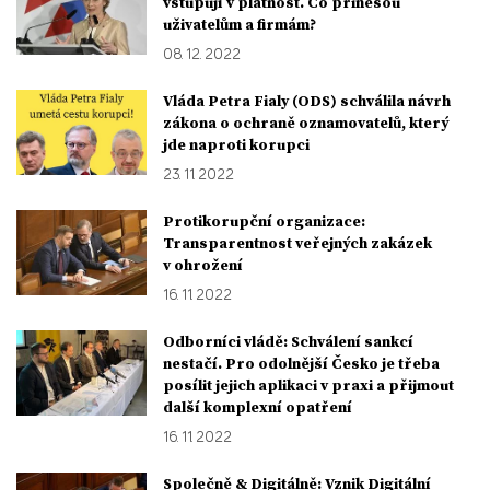
vstupují v platnost. Co přinesou
uživatelům a firmám?
08. 12. 2022
Vláda Petra Fialy (ODS) schválila návrh
zákona o ochraně oznamovatelů, který
jde naproti korupci
23. 11. 2022
Protikorupční organizace:
Transparentnost veřejných zakázek
v ohrožení
16. 11. 2022
Odborníci vládě: Schválení sankcí
nestačí. Pro odolnější Česko je třeba
posílit jejich aplikaci v praxi a přijmout
další komplexní opatření
16. 11. 2022
Společně & Digitálně: Vznik Digitální