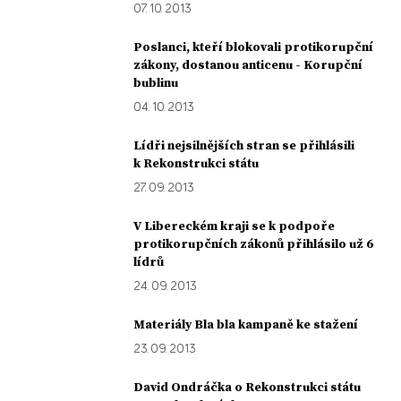
07. 10. 2013
Poslanci, kteří blokovali protikorupční
zákony, dostanou anticenu - Korupční
bublinu
04. 10. 2013
Lídři nejsilnějších stran se přihlásili
k Rekonstrukci státu
27. 09. 2013
V Libereckém kraji se k podpoře
protikorupčních zákonů přihlásilo už 6
lídrů
24. 09. 2013
Materiály Bla bla kampaně ke stažení
23. 09. 2013
David Ondráčka o Rekonstrukci státu