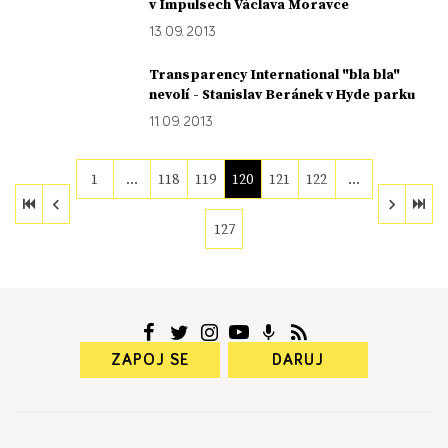
v Impulsech Václava Moravce
13. 09. 2013
Transparency International "bla bla"
nevolí - Stanislav Beránek v Hyde parku
11. 09. 2013
1
…
118
119
120
121
122
…
127
ZAPOJ SE
DARUJ