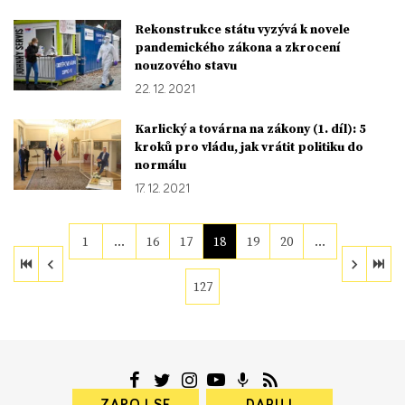
Rekonstrukce státu vyzývá k novele
pandemického zákona a zkrocení
nouzového stavu
22. 12. 2021
Karlický a továrna na zákony (1. díl): 5
kroků pro vládu, jak vrátit politiku do
normálu
17. 12. 2021
1
…
16
17
18
19
20
…
127