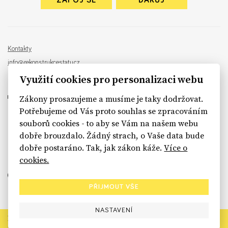
ZAPOJ SE
DARUJ
Kontakty
info@rekonstrukcestatu.cz
Návrh a vývoj:
Sinfin
, ilustrace:
Patrik Antczak
Využití cookies pro personalizaci webu
Zákony prosazujeme a musíme je taky dodržovat.
Potřebujeme od Vás proto souhlas se zpracováním
souborů cookies - to aby se Vám na našem webu
sinfin.digital
dobře brouzdalo. Žádný strach, o Vaše data bude
dobře postaráno. Tak, jak zákon káže.
Více o
cookies.
PŘIJMOUT VŠE
NASTAVENÍ
Rekonstrukce státu končí. Její členské organizace však dál
prosazují systémové změny pro férový a moderní stát.