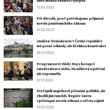
dnes mohou senátoři vylepšit
10. 02. 2022
Pět důvodů, proč potřebujeme přijmout
novelu pandemického zákona
01. 02. 2022
Analýza: Demokracie v České republice
má pevné základy, ale křehkou konstrukci
28. 01. 2022
Program nové vlády: Boj s korupcí
i modernizace státu. Na některá opatření
ale zapomněla
07. 01. 2022
Zveřejnili majetková přiznání politiků, ale
chodili jim tam lidi. Registr znovu
zpřístupní novela zákona o střetu zájmů
05. 01. 2022