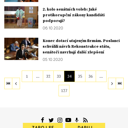
2. kolo senátních voleb: Jaké
protikorupční zákony kandidáti
podporují?
06. 10. 2020
Konec dotací utajeným firmám. Poslanci
schválili návrh Rekonstrukce státu,
senátoři navrhují další zlepšení
05. 10. 2020
1
…
32
33
34
35
36
…
127