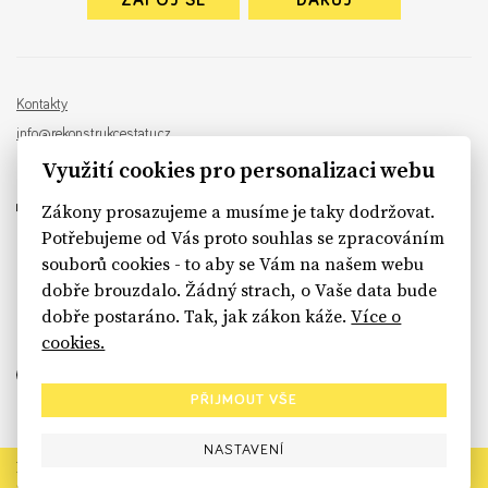
ZAPOJ SE
DARUJ
Kontakty
info@rekonstrukcestatu.cz
Návrh a vývoj:
Sinfin
, ilustrace:
Patrik Antczak
Využití cookies pro personalizaci webu
Zákony prosazujeme a musíme je taky dodržovat.
Potřebujeme od Vás proto souhlas se zpracováním
souborů cookies - to aby se Vám na našem webu
sinfin.digital
dobře brouzdalo. Žádný strach, o Vaše data bude
dobře postaráno. Tak, jak zákon káže.
Více o
cookies.
PŘIJMOUT VŠE
NASTAVENÍ
Rekonstrukce státu končí. Její členské organizace však dál
prosazují systémové změny pro férový a moderní stát.