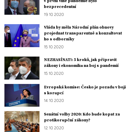
v první vlně pandemie bylo
bezprecedentní
19. 10. 2020
Vláda by měla Národní plán obnovy
projednat transparentně a konzultovat
ho s odborníky
15. 10. 2020
NEZHASÍNAT!: 5 kroků, jak připravit
zákony i ekonomiku na boj s pandemií
15. 10. 2020
Evropská komise: Česko je pozadu v boji
s korupcí
14. 10. 2020
Senátní volby 2020: Kdo bude kopat za
protikorupční zákony?
12. 10. 2020