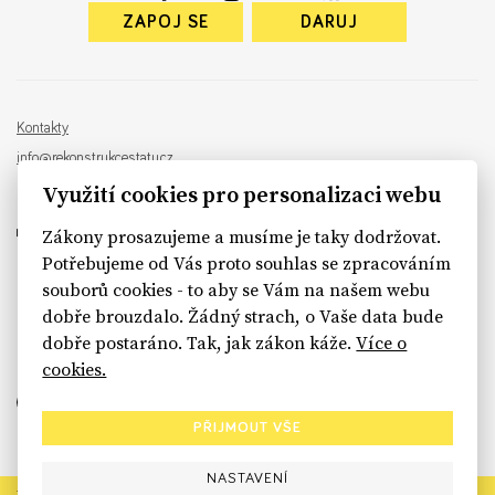
ZAPOJ SE
DARUJ
Kontakty
info@rekonstrukcestatu.cz
Návrh a vývoj:
Sinfin
, ilustrace:
Patrik Antczak
Využití cookies pro personalizaci webu
Zákony prosazujeme a musíme je taky dodržovat.
Potřebujeme od Vás proto souhlas se zpracováním
souborů cookies - to aby se Vám na našem webu
sinfin.digital
dobře brouzdalo. Žádný strach, o Vaše data bude
dobře postaráno. Tak, jak zákon káže.
Více o
cookies.
PŘIJMOUT VŠE
NASTAVENÍ