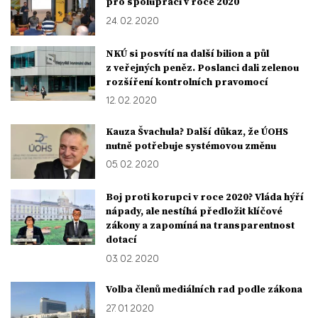
pro spolupráci v roce 2020
24. 02. 2020
NKÚ si posvítí na další bilion a půl
z veřejných peněz. Poslanci dali zelenou
rozšíření kontrolních pravomocí
12. 02. 2020
Kauza Švachula? Další důkaz, že ÚOHS
nutně potřebuje systémovou změnu
05. 02. 2020
Boj proti korupci v roce 2020? Vláda hýří
nápady, ale nestíhá předložit klíčové
zákony a zapomíná na transparentnost
dotací
03. 02. 2020
Volba členů mediálních rad podle zákona
27. 01. 2020