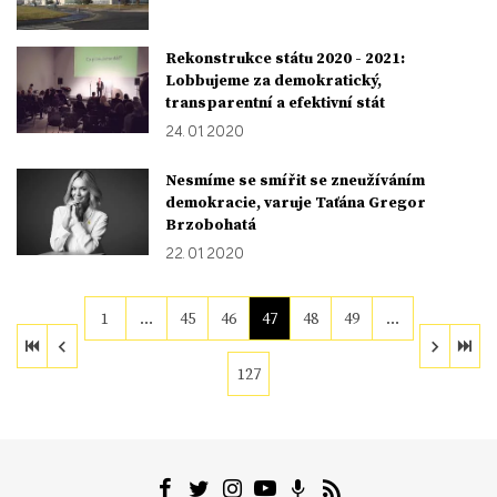
Rekonstrukce státu 2020 - 2021:
Lobbujeme za demokratický,
transparentní a efektivní stát
24. 01. 2020
Nesmíme se smířit se zneužíváním
demokracie, varuje Taťána Gregor
Brzobohatá
22. 01. 2020
1
…
45
46
47
48
49
…
127