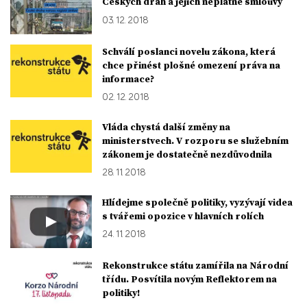
Českých drah a jejich neplatné smlouvy
03. 12. 2018
Schválí poslanci novelu zákona, která
chce přinést plošné omezení práva na
informace?
02. 12. 2018
Vláda chystá další změny na
ministerstvech. V rozporu se služebním
zákonem je dostatečně nezdůvodnila
28. 11. 2018
Hlídejme společně politiky, vyzývají videa
s tvářemi opozice v hlavních rolích
24. 11. 2018
Rekonstrukce státu zamířila na Národní
třídu. Posvítila novým Reflektorem na
politiky!