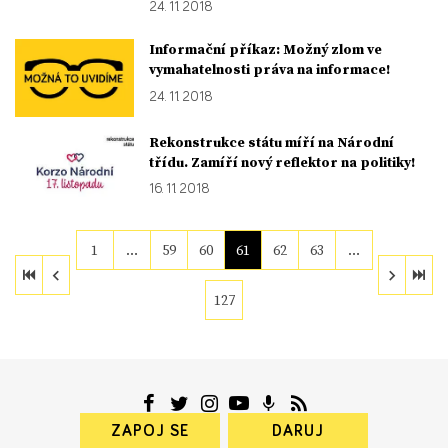
24. 11. 2018
Informační příkaz: Možný zlom ve
vymahatelnosti práva na informace!
24. 11. 2018
Rekonstrukce státu míří na Národní
třídu. Zamíří nový reflektor na politiky!
16. 11. 2018
1
…
59
60
61
62
63
…
127
ZAPOJ SE
DARUJ