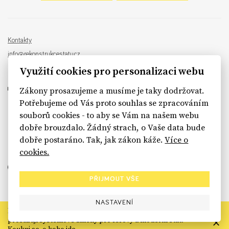
Kontakty
info@rekonstrukcestatu.cz
Návrh a vývoj:
Sinfin
, ilustrace:
Patrik Antczak
Využití cookies pro personalizaci webu
Zákony prosazujeme a musíme je taky dodržovat.
Potřebujeme od Vás proto souhlas se zpracováním
souborů cookies - to aby se Vám na našem webu
sinfin.digital
dobře brouzdalo. Žádný strach, o Vaše data bude
dobře postaráno. Tak, jak zákon káže.
Více o
cookies.
PŘIJMOUT VŠE
NASTAVENÍ
Rekonstrukce státu končí. Její členské organizace však dál
prosazují systémové změny pro férový a moderní stát.