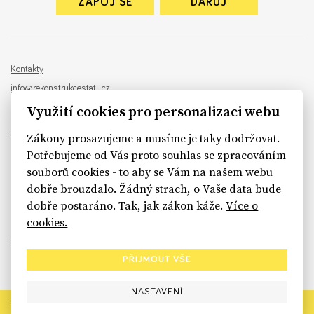
ZAPOJ SE
DARUJ
Kontakty
info@rekonstrukcestatu.cz
Návrh a vývoj:
Sinfin
, ilustrace:
Patrik Antczak
Využití cookies pro personalizaci webu
Zákony prosazujeme a musíme je taky dodržovat.
Potřebujeme od Vás proto souhlas se zpracováním
souborů cookies - to aby se Vám na našem webu
sinfin.digital
dobře brouzdalo. Žádný strach, o Vaše data bude
dobře postaráno. Tak, jak zákon káže.
Více o
cookies.
PŘIJMOUT VŠE
NASTAVENÍ
Rekonstrukce státu končí. Její členské organizace však dál