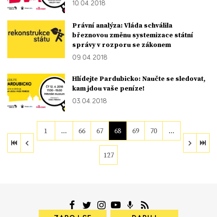
10. 04. 2018
Právní analýza: Vláda schválila
březnovou změnu systemizace státní
správy v rozporu se zákonem
09. 04. 2018
Hlídejte Pardubicko: Naučte se sledovat,
kam jdou vaše peníze!
03. 04. 2018
1
…
66
67
68
69
70
…
127