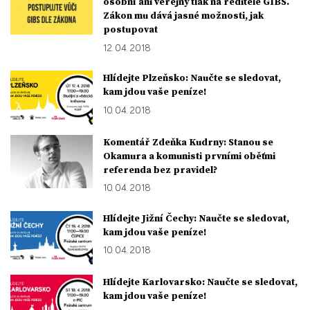
osobní ani veřejný tlak na ředitele GIBS.
Zákon mu dává jasné možnosti, jak
postupovat
12. 04. 2018
Hlídejte Plzeňsko: Naučte se sledovat,
kam jdou vaše peníze!
10. 04. 2018
Komentář Zdeňka Kudrny: Stanou se
Okamura a komunisti prvními oběťmi
referenda bez pravidel?
10. 04. 2018
Hlídejte Jižní Čechy: Naučte se sledovat,
kam jdou vaše peníze!
10. 04. 2018
Hlídejte Karlovarsko: Naučte se sledovat,
kam jdou vaše peníze!