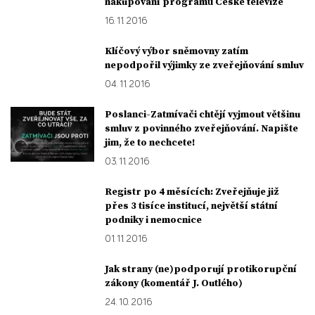
nakupování programů České televize
16. 11. 2016
Klíčový výbor sněmovny zatím
nepodpořil výjimky ze zveřejňování smluv
04. 11. 2016
Poslanci-Zatmívači chtějí vyjmout většinu
smluv z povinného zveřejňování. Napište
jim, že to nechcete!
03. 11. 2016
Registr po 4 měsících: Zveřejňuje již
přes 3 tisíce institucí, největší státní
podniky i nemocnice
01. 11. 2016
Jak strany (ne)podporují protikorupční
zákony (komentář J. Outlého)
24. 10. 2016