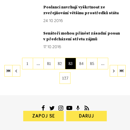
Poslanci navrhují vyškrtnout ze
zveřejňování většinu prostředků státu
24. 10. 2016
Senátoři mohou přinést zásadní posun
v předcházení střetu zájmů
17. 10. 2016
1
…
81
82
83
84
85
…
127
ZAPOJ SE
DARUJ