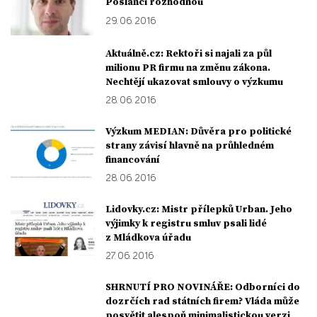
Poslanci rozhodnou
29. 06. 2016
Aktuálně.cz: Rektoři si najali za půl
milionu PR firmu na změnu zákona.
Nechtějí ukazovat smlouvy o výzkumu
28. 06. 2016
Výzkum MEDIAN: Důvěra pro politické
strany závisí hlavně na průhledném
financování
28. 06. 2016
Lidovky.cz: Mistr přílepků Urban. Jeho
výjimky k registru smluv psali lidé
z Mládkova úřadu
27. 06. 2016
SHRNUTÍ PRO NOVINÁŘE: Odborníci do
dozrčích rad státních firem? Vláda může
posvětit alespoň minimalistickou verzi