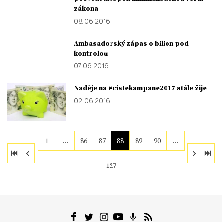
zákona
08. 06. 2016
Ambasadorský zápas o bilion pod
kontrolou
07. 06. 2016
Naděje na #cistekampane2017 stále žije
02. 06. 2016
1
…
86
87
88
89
90
…
127