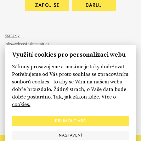
ZAPOJ SE
DARUJ
Kontakty
info@rekonstrukcestatu.cz
Návrh a vývoj:
Sinfin
, ilustrace:
Patrik Antczak
Využití cookies pro personalizaci webu
Zákony prosazujeme a musíme je taky dodržovat.
Potřebujeme od Vás proto souhlas se zpracováním
souborů cookies - to aby se Vám na našem webu
sinfin.digital
dobře brouzdalo. Žádný strach, o Vaše data bude
dobře postaráno. Tak, jak zákon káže.
Více o
cookies.
PŘIJMOUT VŠE
NASTAVENÍ
Rekonstrukce státu končí. Její členské organizace však dál