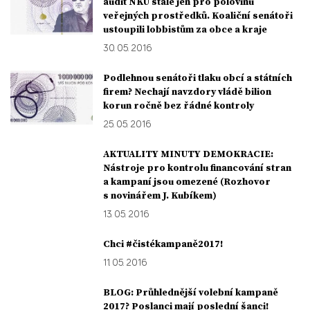
audit NKÚ stále jen pro polovinu
veřejných prostředků. Koaliční senátoři
ustoupili lobbistům za obce a kraje
30. 05. 2016
Podlehnou senátoři tlaku obcí a státních
firem? Nechají navzdory vládě bilion
korun ročně bez řádné kontroly
25. 05. 2016
AKTUALITY MINUTY DEMOKRACIE:
Nástroje pro kontrolu financování stran
a kampaní jsou omezené (Rozhovor
s novinářem J. Kubíkem)
13. 05. 2016
Chci #čistékampaně2017!
11. 05. 2016
BLOG: Průhlednější volební kampaně
2017? Poslanci mají poslední šanci!