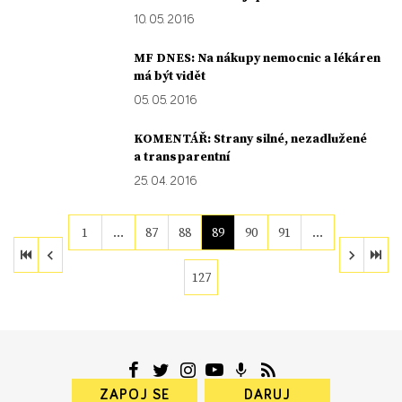
10. 05. 2016
MF DNES: Na nákupy nemocnic a lékáren
má být vidět
05. 05. 2016
KOMENTÁŘ: Strany silné, nezadlužené
a transparentní
25. 04. 2016
1
…
87
88
89
90
91
…
127
ZAPOJ SE
DARUJ