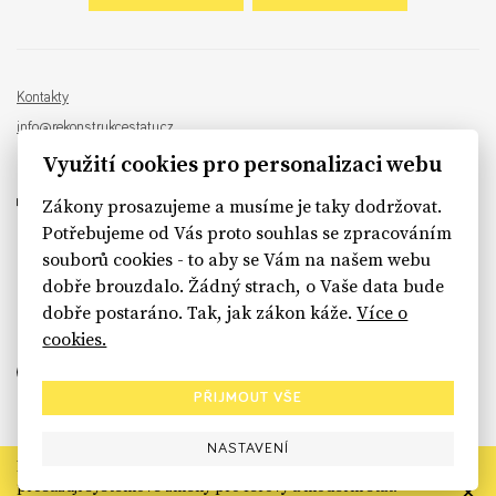
Kontakty
info@rekonstrukcestatu.cz
Návrh a vývoj:
Sinfin
, ilustrace:
Patrik Antczak
Využití cookies pro personalizaci webu
Zákony prosazujeme a musíme je taky dodržovat.
Potřebujeme od Vás proto souhlas se zpracováním
souborů cookies - to aby se Vám na našem webu
sinfin.digital
dobře brouzdalo. Žádný strach, o Vaše data bude
dobře postaráno. Tak, jak zákon káže.
Více o
cookies.
PŘIJMOUT VŠE
NASTAVENÍ
Rekonstrukce státu končí. Její členské organizace však dál
prosazují systémové změny pro férový a moderní stát.