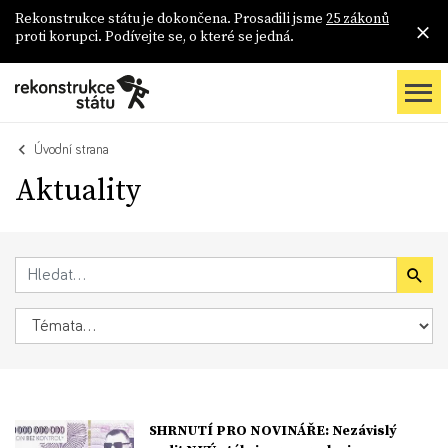
Rekonstrukce státu je dokončena. Prosadili jsme
25 zákonů
proti korupci. Podívejte se, o které se jedná.
Úvodní strana
Aktuality
SHRNUTÍ PRO NOVINÁŘE: Nezávislý