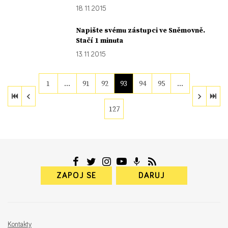
18. 11. 2015
Napište svému zástupci ve Sněmovně.
Stačí 1 minuta
13. 11. 2015
1
…
91
92
93
94
95
…
127
ZAPOJ SE
DARUJ
Kontakty