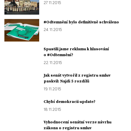
27. 11. 2015
#Odtemnění bylo definitivně schváleno
24. 11. 2015
Spustili jsme reklamu k hlasování
o #Odtemnění?
22. 11. 2015
Jak senát vytvořil z registru smluv
paskvil: Najdi 5 rozdílů
19. 11. 2015
Chybí demokracii update?
18. 11. 2015
Vyhodnocení senátní verze návrhu
zákona o registru smluv