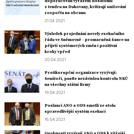
doporučovali vyřazení Rosatomu
z tendru na Dukovany, kritizují snižování
rozpočtu na obranu
21. 04. 2021
Výsledek projednání novely exekučního
řádu ve Sněmovně - promarněná šance na
přijetí systémových změn i pozitivní
kroky vpřed
20. 04. 2021
Protikorupční organizace vyzývají:
Senátoři, pusťte nezávislou kontrolu NKÚ
na všechny státní firmy
19. 04. 2021
Poslanci ANO a ODS smetli ze stolu
spravedlivější systém exekucí
16. 04. 2021
Osobnosti vyzývají ANO a ODS k zítřejší