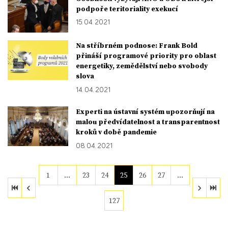
podpoře teritoriality exekucí
15. 04. 2021
Na stříbrném podnose: Frank Bold
přináší programové priority pro oblast
energetiky, zemědělství nebo svobody
slova
14. 04. 2021
Experti na ústavní systém upozorňují na
malou předvídatelnost a transparentnost
kroků v době pandemie
08. 04. 2021
1
…
23
24
25
26
27
…
127