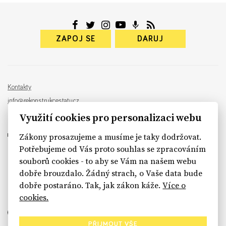
ZAPOJ SE
DARUJ
Kontakty
info@rekonstrukcestatu.cz
Návrh a vývoj:
Sinfin
, ilustrace:
Patrik Antczak
Využití cookies pro personalizaci webu
Zákony prosazujeme a musíme je taky dodržovat.
Potřebujeme od Vás proto souhlas se zpracováním
souborů cookies - to aby se Vám na našem webu
sinfin.digital
dobře brouzdalo. Žádný strach, o Vaše data bude
dobře postaráno. Tak, jak zákon káže.
Více o
cookies.
PŘIJMOUT VŠE