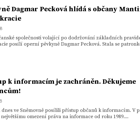
ně Dagmar Pecková hlídá s občany Manti
kracie
18
anské společnosti volající po dodržování základních pravid
cie posílí operní pěvkyně Dagmar Pecková. Stala se patronko
up k informacím je zachráněn. Děkujeme
ancům!
18
 dnes ve Sněmovně posílili přístup občanů k informacím. V p
 největšímu omezení práva na informace od roku 1989....