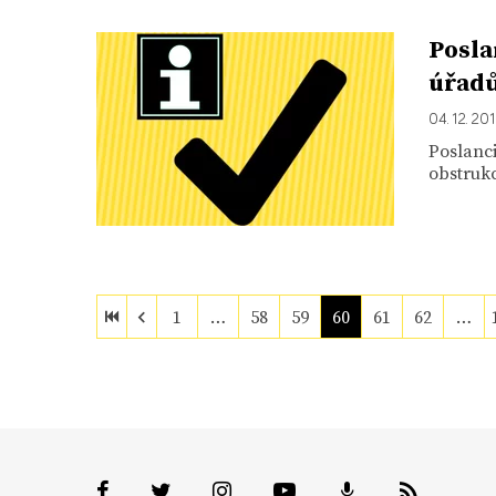
Posla
úřadů
04. 12. 20
Poslanc
obstrukc
1
…
58
59
60
61
62
…