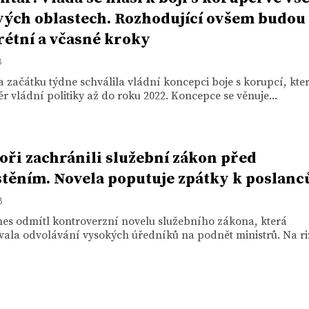
vých oblastech. Rozhodující ovšem budou
étní a včasné kroky
8
 začátku týdne schválila vládní koncepci boje s korupcí, kte
ěr vládní politiky až do roku 2022. Koncepce se věnuje...
oři zachránili služební zákon před
těním. Novela poputuje zpátky k poslanc
8
nes odmítl kontroverzní novelu služebního zákona, která
la odvolávání vysokých úředníků na podnět ministrů. Na riz