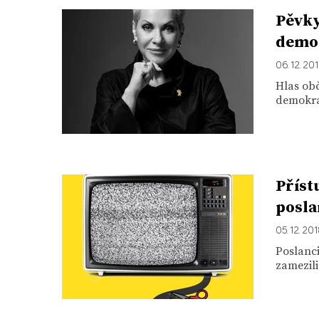
Pěvky
demo
06. 12. 20
Hlas obč
demokra
Příst
posl
05. 12. 20
Poslanci
zamezili