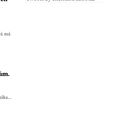
rá má
ům.
ika...