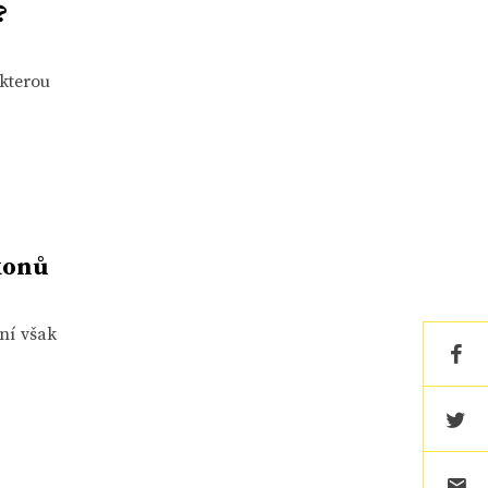
?
 kterou
konů
ení však