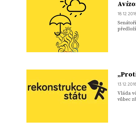
Avízo
18. 12. 201
Senátoři
předloži
„Prot
13. 12. 201
Vláda vč
vůbec zř