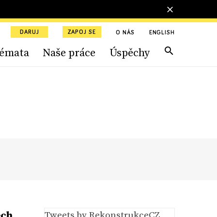
DARUJ
ZAPOJ SE
O NÁS
ENGLISH
émata
Naše práce
Úspěchy
ech
Tweets by RekonstrukceCZ