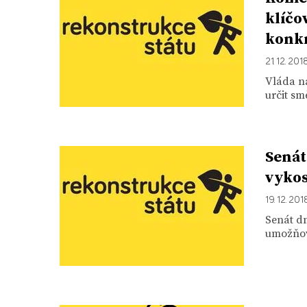
klíčo
konkr
21. 12. 201
Vláda na
určit sm
Senát
vykos
19. 12. 201
Senát d
umožňova