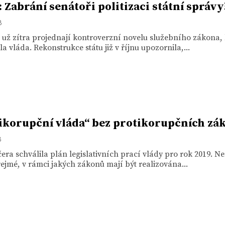
: Zabrání senátoři politizaci státní správy
8
 už zítra projednají kontroverzní novelu služebního zákona,
la vláda. Rekonstrukce státu již v říjnu upozornila,...
ikorupční vláda“ bez protikorupčních zá
8
era schválila plán legislativních prací vlády pro rok 2019. N
ejmé, v rámci jakých zákonů mají být realizována...