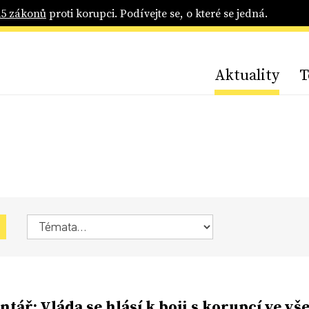
25 zákonů
proti korupci. Podívejte se, o které se jedná.
Aktuality
T
tář: Vláda se hlásí k boji s korupcí ve vš