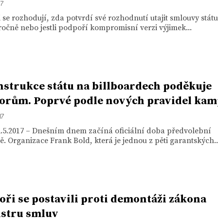
17
 se rozhodují, zda potvrdí své rozhodnutí utajit smlouvy státu
ročně nebo jestli podpoří kompromisní verzi výjimek...
strukce státu na billboardech poděkuje
orům. Poprvé podle nových pravidel kam
17
2.5.2017 – Dnešním dnem začíná oficiální doba předvolební
 Organizace Frank Bold, která je jednou z pěti garantských..
oři se postavili proti demontáži zákona
istru smluv