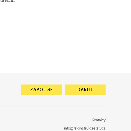
utečnil
ZAPOJ SE
DARUJ
Kontakty
info@rekonstrukcestatu.cz