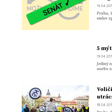
19. 04. 201
Praha, 1
smluv zp
5 mýt
19. 04. 201
Jediný n
anebo z
Volič
utrác
18. 04. 201