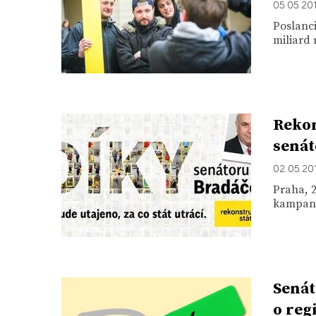
05. 05. 20
Poslanci
miliard 
Rekon
senát
02. 05. 20
Praha, 
kampaně.
Senát
o reg