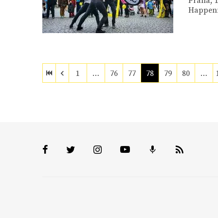
Praha, 1
Happenni
1
…
76
77
78
79
80
…