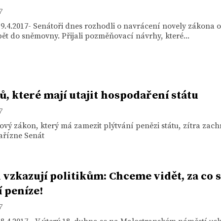
7
9.4.2017- Senátoři dnes rozhodli o navrácení novely zákona o
ět do sněmovny. Přijali pozměňovací návrhy, které...
ů, které mají utajit hospodaření státu
7
ový zákon, který má zamezit plýtvání penězi státu, zítra zach
ařízne Senát
i vzkazují politikům: Chceme vidět, za co s
í peníze!
7