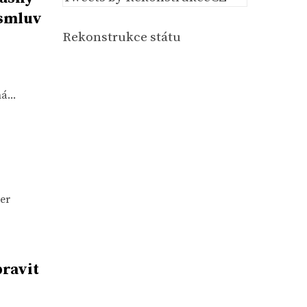
 smluv
Rekonstrukce státu
á...
ver
pravit