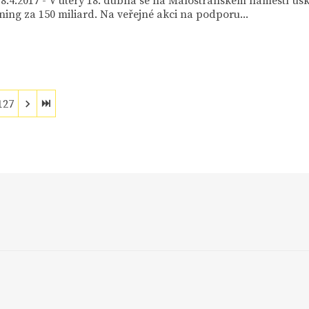
8.4.2017 - V úterý 18. dubna se na Malostranském náměstí usk
ng za 150 miliard. Na veřejné akci na podporu...
127