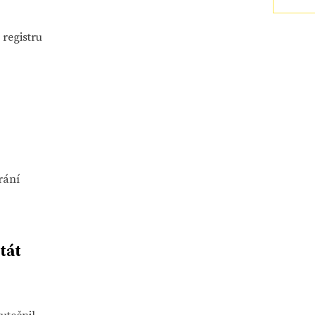
 registru
rání
tát