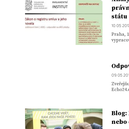
právn
státu
10. 05. 201
Praha, 1
vypracov
Odpov
09. 05. 20
Zveřejňu
Echo24.c
Blog:
nebo