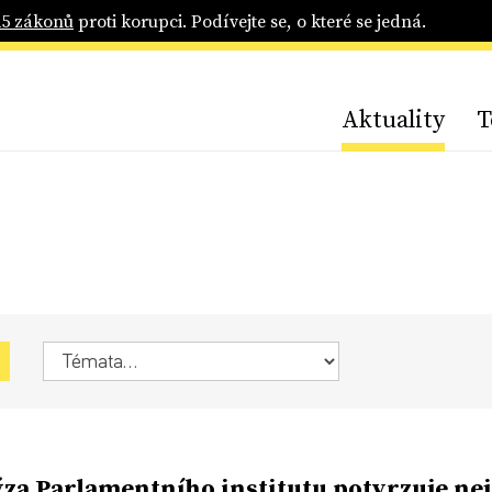
25 zákonů
proti korupci. Podívejte se, o které se jedná.
Aktuality
T
za Parlamentního institutu potvrzuje ne