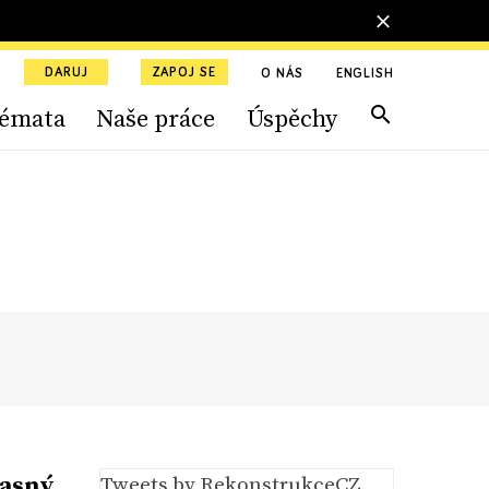
DARUJ
ZAPOJ SE
O NÁS
ENGLISH
émata
Naše práce
Úspěchy
jasný
Tweets by RekonstrukceCZ