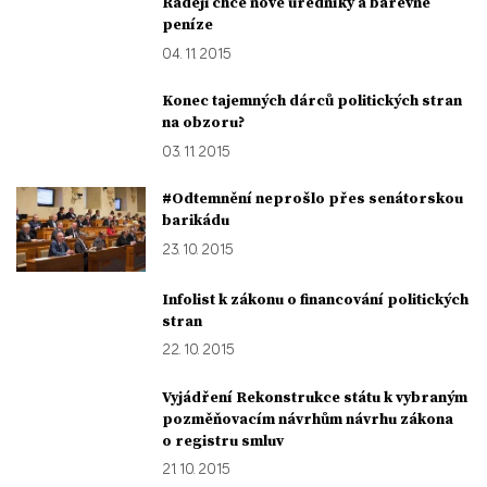
Raději chce nové úředníky a barevné
peníze
04. 11. 2015
Konec tajemných dárců politických stran
na obzoru?
03. 11. 2015
#Odtemnění neprošlo přes senátorskou
barikádu
23. 10. 2015
Infolist k zákonu o financování politických
stran
22. 10. 2015
Vyjádření Rekonstrukce státu k vybraným
pozměňovacím návrhům návrhu zákona
o registru smluv
21. 10. 2015