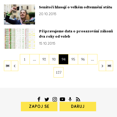
Senátoři hlasují o velkém odtemnění státu
20. 10. 2015
Připravujeme data o prosazování zákonů
dva roky od voleb
15. 10. 2015
1
…
92
93
94
95
96
…
127
ZAPOJ SE
DARUJ