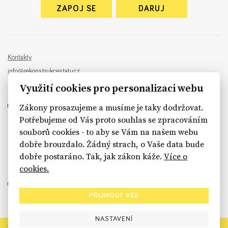
ZAPOJ SE
DARUJ
Kontakty
info@rekonstrukcestatu.cz
Návrh a vývoj:
Sinfin
, ilustrace:
Patrik Antczak
Využití cookies pro personalizaci webu
Zákony prosazujeme a musíme je taky dodržovat.
Potřebujeme od Vás proto souhlas se zpracováním
souborů cookies - to aby se Vám na našem webu
sinfin.digital
dobře brouzdalo. Žádný strach, o Vaše data bude
dobře postaráno. Tak, jak zákon káže.
Více o
cookies.
PŘIJMOUT VŠE
NASTAVENÍ
Rekonstrukce státu končí. Její členské organizace však dál