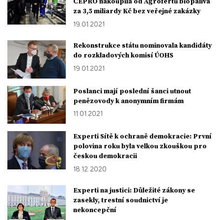
ČEPRO nakoupila od Agrofertu biopaliva
za 3,5 miliardy Kč bez veřejné zakázky
19. 01. 2021
Rekonstrukce státu nominovala kandidáty
do rozkladových komisí ÚOHS
19. 01. 2021
Poslanci mají poslední šanci utnout
penězovody k anonymním firmám
11. 01. 2021
Experti Sítě k ochraně demokracie: První
polovina roku byla velkou zkouškou pro
českou demokracii
18. 12. 2020
Experti na justici: Důležité zákony se
zasekly, trestní soudnictví je
nekoncepční