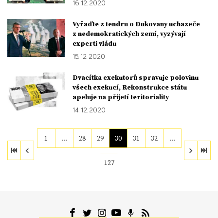
16. 12. 2020
Vyřaďte z tendru o Dukovany uchazeče
z nedemokratických zemí, vyzývají
experti vládu
15. 12. 2020
Dvacítka exekutorů spravuje polovinu
všech exekucí, Rekonstrukce státu
apeluje na přijetí teritoriality
14. 12. 2020
1
…
28
29
30
31
32
…
127