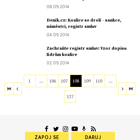
08. 09. 2014
Deník.cz: Koalice se drolí - sankce,
náměstci, registr smluv
04. 09. 2014
Zachraňte registr smluv: Vzor dopisu
lídrům koalice
02. 09. 2014
1
…
106
107
108
109
110
…
127
ZAPOJ SE
DARUJ