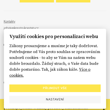
Kontakty
info@rekonstrukcestatu.cz
Návrh a vývoj:
Sinfin
, ilustrace:
Patrik Antczak
Využití cookies pro personalizaci webu
Zákony prosazujeme a musíme je taky dodržovat.
Potřebujeme od Vás proto souhlas se zpracováním
souborů cookies - to aby se Vám na našem webu
sinfin.digital
dobře brouzdalo. Žádný strach, o Vaše data bude
dobře postaráno. Tak, jak zákon káže.
Více o
cookies.
PŘIJMOUT VŠE
NASTAVENÍ
Rekonstrukce státu končí. Její členské organizace však dál
prosazují systémové změny pro férový a moderní stát.