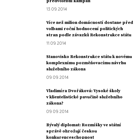
předvolební kampaň
13. 09. 2014
Více než milion domácností dostane před
volbami roční hodnocení politických
stran podle závazků Rekonstrukce státu
11. 09. 2014
Stanovisko Rekonstrukce státu k novému
komplexnímu pozměňovacímu návrhu
služebního zákona
09. 09. 2014
Vladimíra Dvořáková: Vysoké školy
v klientelistické pavučině služebního
zákona?
09. 09. 2014
Bývalý diplomat: Rozmíšky ve státní
správě ohrožují českou
konkurenceschopnost