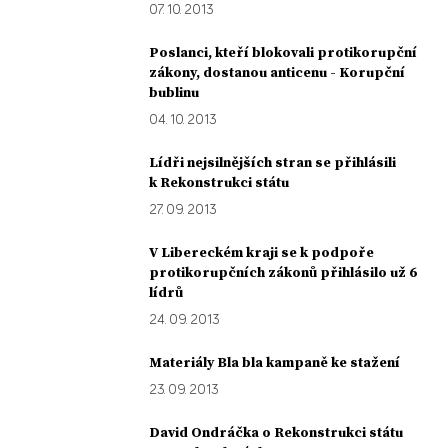
07. 10. 2013
Poslanci, kteří blokovali protikorupční
zákony, dostanou anticenu - Korupční
bublinu
04. 10. 2013
Lídři nejsilnějších stran se přihlásili
k Rekonstrukci státu
27. 09. 2013
V Libereckém kraji se k podpoře
protikorupčních zákonů přihlásilo už 6
lídrů
24. 09. 2013
Materiály Bla bla kampaně ke stažení
23. 09. 2013
David Ondráčka o Rekonstrukci státu