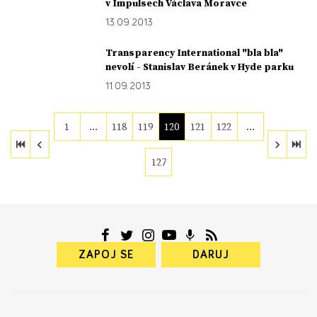
v Impulsech Václava Moravce
13. 09. 2013
Transparency International "bla bla"
nevolí - Stanislav Beránek v Hyde parku
11. 09. 2013
1
…
118
119
120
121
122
…
127
ZAPOJ SE
DARUJ