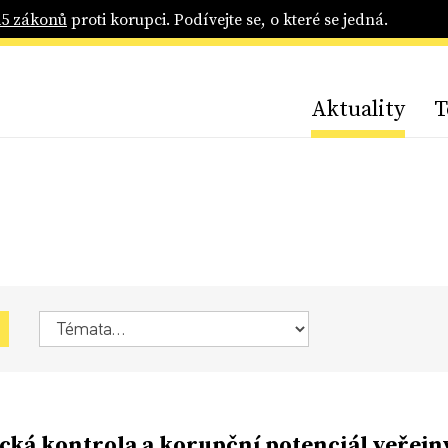
25 zákonů
proti korupci. Podívejte se, o které se jedná.
Aktuality
T
ická kontrola a korupční potenciál veřejn