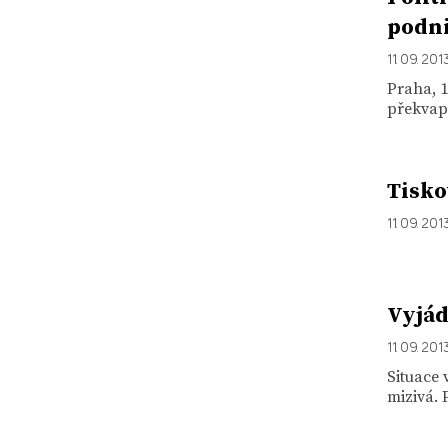
podn
11. 09. 201
Praha, 1
překvapi
Tisko
11. 09. 201
Vyjád
11. 09. 201
Situace 
mizivá. 