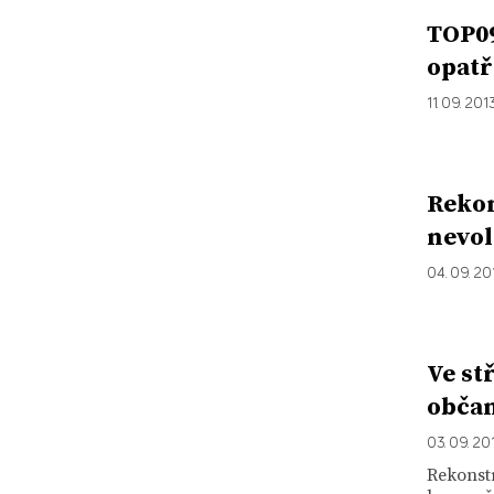
TOP09
opatř
11. 09. 201
Rekon
nevol
04. 09. 20
Ve st
občan
03. 09. 20
Rekonstr