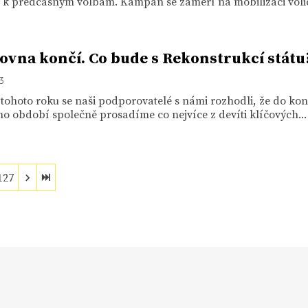
k předčasným volbám. Kampaň se zaměří na mobilizaci volič
vna končí. Co bude s Rekonstrukcí státu
13
tohoto roku se naši podporovatelé s námi rozhodli, že do ko
o období společně prosadíme co nejvíce z devíti klíčových...
127