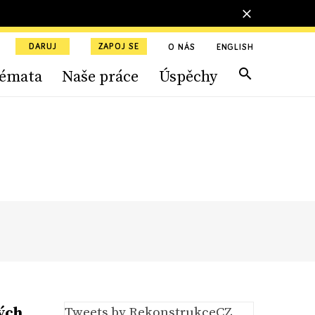
DARUJ
ZAPOJ SE
O NÁS
ENGLISH
émata
Naše práce
Úspěchy
ých
Tweets by RekonstrukceCZ