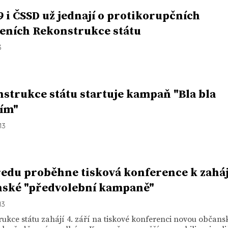
 i ČSSD už jednají o protikorupčních
eních Rekonstrukce státu
3
strukce státu startuje kampaň "Bla bla
ím"
13
ředu proběhne tisková konference k zahá
ské "předvolební kampaně"
13
ukce státu zahájí 4. září na tiskové konferenci novou občans