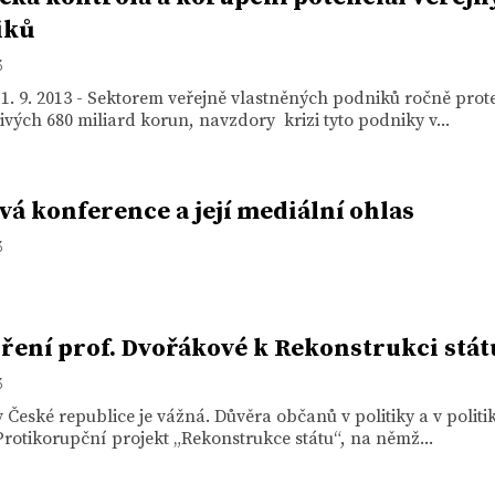
iků
3
1. 9. 2013 - Sektorem veřejně vlastněných podniků ročně prot
vých 680 miliard korun, navzdory krizi tyto podniky v...
vá konference a její mediální ohlas
3
ření prof. Dvořákové k Rekonstrukci stát
3
v České republice je vážná. Důvěra občanů v politiky a v politik
Protikorupční projekt „Rekonstrukce státu“, na němž...