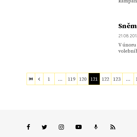
kampaň 
Sněmo
21. 08. 20
V únoru 
volebníh
1
…
119
120
121
122
123
…