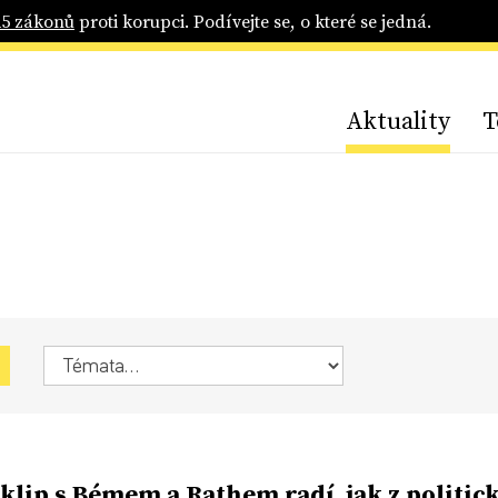
25 zákonů
proti korupci. Podívejte se, o které se jedná.
Aktuality
T
klip s Bémem a Rathem radí, jak z politic