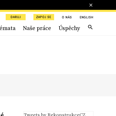
DARUJ
ZAPOJ SE
O NÁS
ENGLISH
émata
Naše práce
Úspěchy
ké
Tweets by RekonstrukceCZ