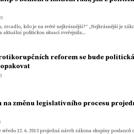
13
, zrcadlo, kdo je na světě nejkrásnější?“ „Nejkrásnější je zák
a aktuální politickou situaci zveřejnila...
rotikorupčních reforem se bude politick
 opakovat
13
 na změnu legislativního procesu projed
3
 středu 12. 6. 2013 projedná návrh zákona skupiny poslanců