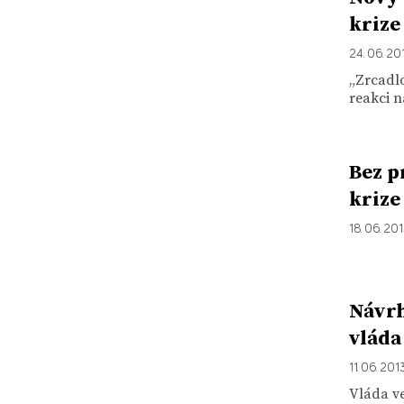
krize
24. 06. 20
„Zrcadlo
reakci n
Bez p
krize
18. 06. 20
Návrh
vláda
11. 06. 201
Vláda ve