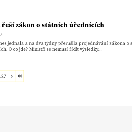
 řeší zákon o státních úřednících
13
es jednala a na dva týdny přerušila projednávání zákona o 
ch. O co jde? Ministři se nemusí řídit výsledky...
127