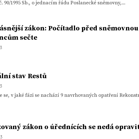
. 90/1995 Sb., o jednacím řádu Poslanecké sněmovny,...
ásnější zákon: Počítadlo před sněmovnou
ncům sečte
13
lní stav Restů
13
e se, v jaké fázi se nachází 9 navrhovaných opatření Rekonst
zovaný zákon o úřednících se nedá opravi
13