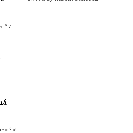
on!“ V
á
ná
 o změně