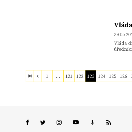
Vláda
29. 05. 20
Vláda dn
úřednící
1
…
121
122
123
124
125
126