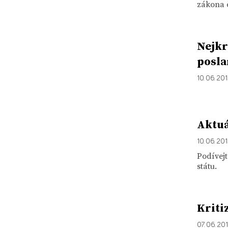
zákona č
Nejkr
posla
10. 06. 20
Aktuá
10. 06. 20
Podívejt
státu.
Kriti
07. 06. 20