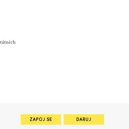
státních
ZAPOJ SE
DARUJ