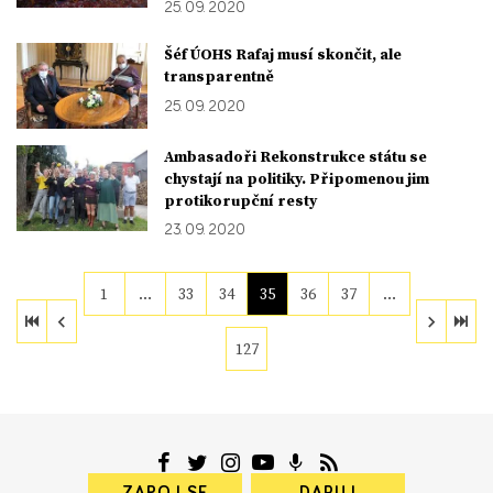
25. 09. 2020
Šéf ÚOHS Rafaj musí skončit, ale
transparentně
25. 09. 2020
Ambasadoři Rekonstrukce státu se
chystají na politiky. Připomenou jim
protikorupční resty
23. 09. 2020
1
…
33
34
35
36
37
…
127