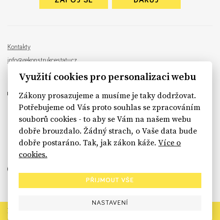
ZAPOJ SE
DARUJ
Kontakty
info@rekonstrukcestatu.cz
Návrh a vývoj:
Sinfin
, ilustrace:
Patrik Antczak
Využití cookies pro personalizaci webu
Zákony prosazujeme a musíme je taky dodržovat.
Potřebujeme od Vás proto souhlas se zpracováním
souborů cookies - to aby se Vám na našem webu
sinfin.digital
dobře brouzdalo. Žádný strach, o Vaše data bude
dobře postaráno. Tak, jak zákon káže.
Více o
cookies.
PŘIJMOUT VŠE
NASTAVENÍ
Rekonstrukce státu končí. Její členské organizace však dál
prosazují systémové změny pro férový a moderní stát.