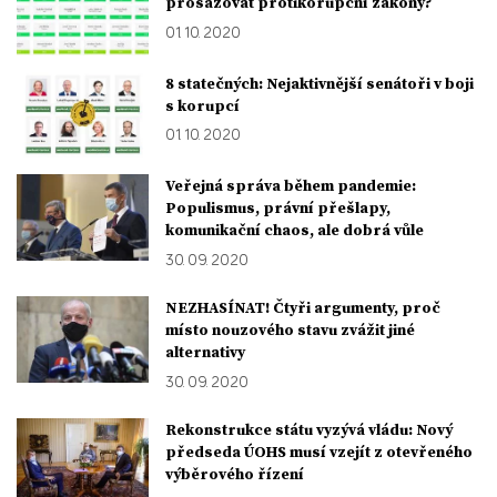
prosazovat protikorupční zákony?
01. 10. 2020
8 statečných: Nejaktivnější senátoři v boji
s korupcí
01. 10. 2020
Veřejná správa během pandemie:
Populismus, právní přešlapy,
komunikační chaos, ale dobrá vůle
30. 09. 2020
NEZHASÍNAT! Čtyři argumenty, proč
místo nouzového stavu zvážit jiné
alternativy
30. 09. 2020
Rekonstrukce státu vyzývá vládu: Nový
předseda ÚOHS musí vzejít z otevřeného
výběrového řízení