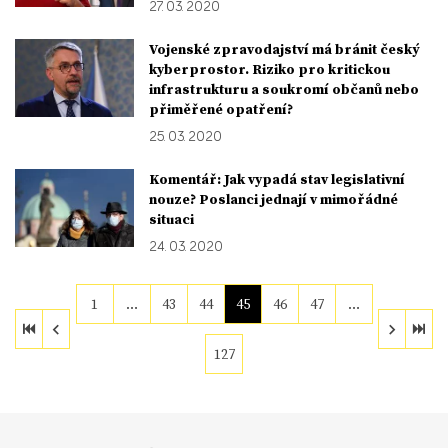
27. 03. 2020
Vojenské zpravodajství má bránit český
kyberprostor. Riziko pro kritickou
infrastrukturu a soukromí občanů nebo
přiměřené opatření?
25. 03. 2020
Komentář: Jak vypadá stav legislativní
nouze? Poslanci jednají v mimořádné
situaci
24. 03. 2020
1
…
43
44
45
46
47
…
127