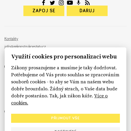
ZAPOJ SE
DARUJ
Kontakty
info@rekonstrukcestatu.cz
Návrh a vývoj:
Sinfin
, ilustrace:
Patrik Antczak
Využití cookies pro personalizaci webu
Zákony prosazujeme a musíme je taky dodržovat.
Potřebujeme od Vás proto souhlas se zpracováním
souborů cookies - to aby se Vám na našem webu
sinfin.digital
dobře brouzdalo. Žádný strach, o Vaše data bude
dobře postaráno. Tak, jak zákon káže.
Více o
cookies.
PŘIJMOUT VŠE