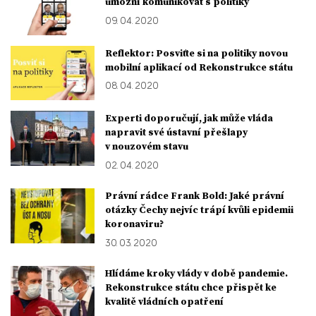
umožní komunikovat s politiky
09. 04. 2020
Reflektor: Posviťte si na politiky novou
mobilní aplikací od Rekonstrukce státu
08. 04. 2020
Experti doporučují, jak může vláda
napravit své ústavní přešlapy
v nouzovém stavu
02. 04. 2020
Právní rádce Frank Bold: Jaké právní
otázky Čechy nejvíc trápí kvůli epidemii
koronaviru?
30. 03. 2020
Hlídáme kroky vlády v době pandemie.
Rekonstrukce státu chce přispět ke
kvalitě vládních opatření