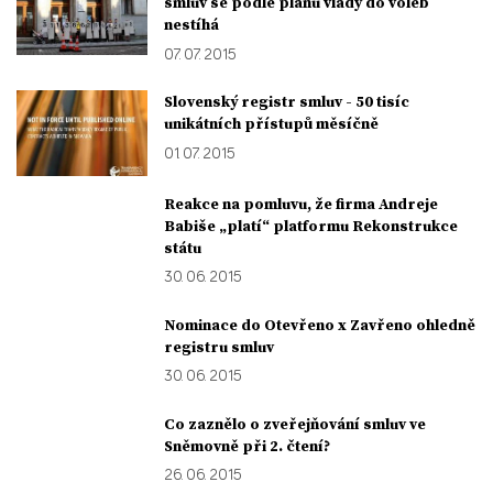
smluv se podle plánu vlády do voleb
nestíhá
07. 07. 2015
Slovenský registr smluv - 50 tisíc
unikátních přístupů měsíčně
01. 07. 2015
Reakce na pomluvu, že firma Andreje
Babiše „platí“ platformu Rekonstrukce
státu
30. 06. 2015
Nominace do Otevřeno x Zavřeno ohledně
registru smluv
30. 06. 2015
Co zaznělo o zveřejňování smluv ve
Sněmovně při 2. čtení?
26. 06. 2015