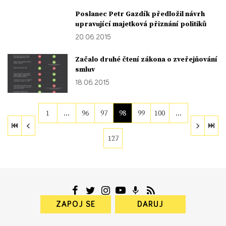
Poslanec Petr Gazdík předložil návrh
upravující majetková přiznání politiků
20. 06. 2015
Začalo druhé čtení zákona o zveřejňování
smluv
18. 06. 2015
1
…
96
97
98
99
100
…
127
ZAPOJ SE
DARUJ