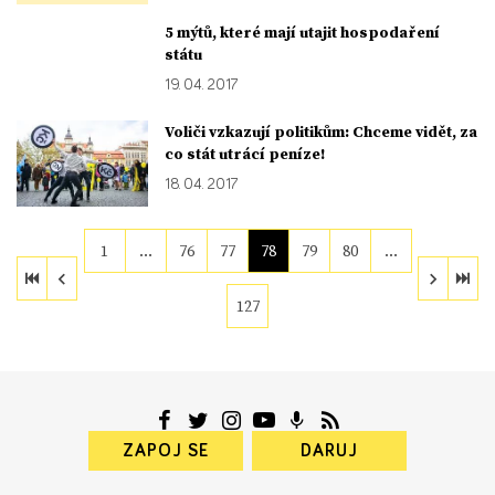
5 mýtů, které mají utajit hospodaření
státu
19. 04. 2017
Voliči vzkazují politikům: Chceme vidět, za
co stát utrácí peníze!
18. 04. 2017
1
…
76
77
78
79
80
…
127
ZAPOJ SE
DARUJ