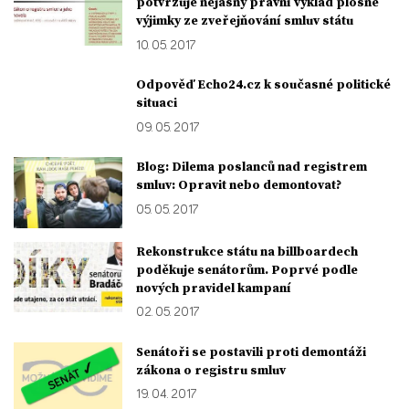
potvrzuje nejasný právní výklad plošné
výjimky ze zveřejňování smluv státu
10. 05. 2017
Odpověď Echo24.cz k současné politické
situaci
09. 05. 2017
Blog: Dilema poslanců nad registrem
smluv: Opravit nebo demontovat?
05. 05. 2017
Rekonstrukce státu na billboardech
poděkuje senátorům. Poprvé podle
nových pravidel kampaní
02. 05. 2017
Senátoři se postavili proti demontáži
zákona o registru smluv
19. 04. 2017