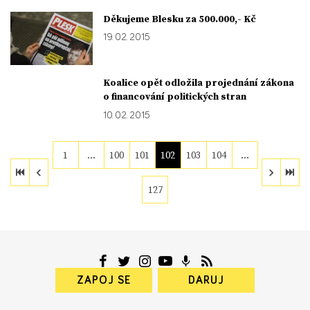
Děkujeme Blesku za 500.000,- Kč
19. 02. 2015
Koalice opět odložila projednání zákona
o financování politických stran
10. 02. 2015
1
…
100
101
102
103
104
…
127
ZAPOJ SE
DARUJ