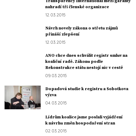
Transparency International mezi garanty
nahradí tři členské organizace
12. 03. 2015
Návrh novely zákona o střetu zájmů
přináší zlepšení
12. 03. 2015
ANO chce dnes schválit registr smluv na
koaliční radě. Zákonu podle
Rekonstrukce státu nestojí nic v cestě
09. 03. 2015
Dopadová studie k registru a Sobotkova
výzva
04. 03. 2015
Lídrům koalice jsme poslali vyjádření
k návrhu změn hospodaření stran
02. 03. 2015