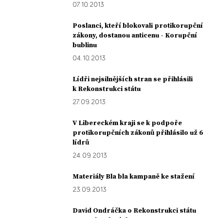
07. 10. 2013
Poslanci, kteří blokovali protikorupční
zákony, dostanou anticenu - Korupční
bublinu
04. 10. 2013
Lídři nejsilnějších stran se přihlásili
k Rekonstrukci státu
27. 09. 2013
V Libereckém kraji se k podpoře
protikorupčních zákonů přihlásilo už 6
lídrů
24. 09. 2013
Materiály Bla bla kampaně ke stažení
23. 09. 2013
David Ondráčka o Rekonstrukci státu