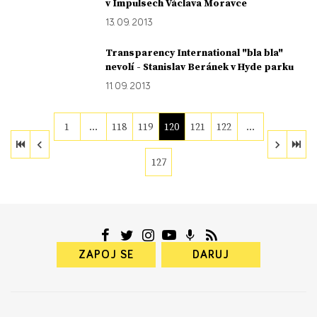
v Impulsech Václava Moravce
13. 09. 2013
Transparency International "bla bla"
nevolí - Stanislav Beránek v Hyde parku
11. 09. 2013
1
…
118
119
120
121
122
…
127
ZAPOJ SE
DARUJ