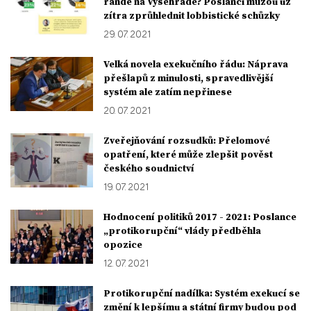
rande na Vyšehradě? Poslanci můžou už
zítra zprůhlednit lobbistické schůzky
29. 07. 2021
Velká novela exekučního řádu: Náprava
přešlapů z minulosti, spravedlivější
systém ale zatím nepřinese
20. 07. 2021
Zveřejňování rozsudků: Přelomové
opatření, které může zlepšit pověst
českého soudnictví
19. 07. 2021
Hodnocení politiků 2017 - 2021: Poslance
„protikorupční“ vlády předběhla
opozice
12. 07. 2021
Protikorupční nadílka: Systém exekucí se
změní k lepšímu a státní firmy budou pod