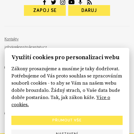
ZAPOJ SE
DARUJ
Kontakty
info@rekonstrukcestatu.cz
Návrh a vývoj:
Sinfin
, ilustrace:
Patrik Antczak
Využití cookies pro personalizaci webu
Zákony prosazujeme a musíme je taky dodržovat.
Potřebujeme od Vás proto souhlas se zpracováním
souborů cookies - to aby se Vám na našem webu
sinfin.digital
dobře brouzdalo. Žádný strach, o Vaše data bude
dobře postaráno. Tak, jak zákon káže.
Více o
cookies.
PŘIJMOUT VŠE
NASTAVENÍ