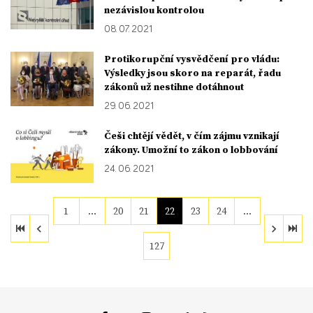
nezávislou kontrolou
08. 07. 2021
Protikorupční vysvědčení pro vládu:
Výsledky jsou skoro na reparát, řadu
zákonů už nestihne dotáhnout
29. 06. 2021
Češi chtějí vědět, v čím zájmu vznikají
zákony. Umožní to zákon o lobbování
24. 06. 2021
1
…
20
21
22
23
24
…
127