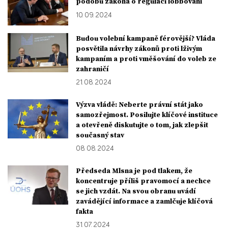
podobu zákona o regulaci lobbování
10. 09. 2024
Budou volební kampaně férovější? Vláda
posvětila návrhy zákonů proti lživým
kampaním a proti vměšování do voleb ze
zahraničí
21. 08. 2024
Výzva vládě: Neberte právní stát jako
samozřejmost. Posilujte klíčové instituce
a otevřeně diskutujte o tom, jak zlepšit
současný stav
08. 08. 2024
Předseda Mlsna je pod tlakem, že
koncentruje příliš pravomocí a nechce
se jich vzdát. Na svou obranu uvádí
zavádějící informace a zamlčuje klíčová
fakta
31. 07. 2024