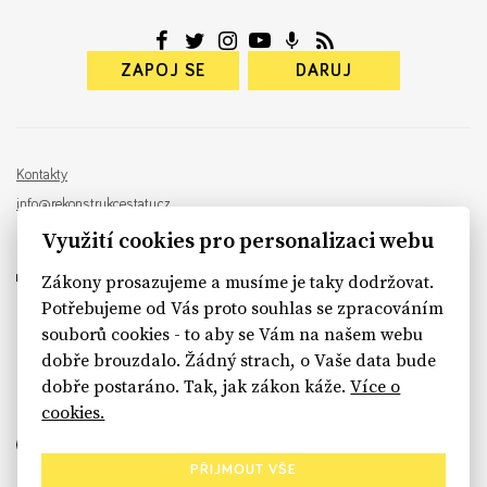
ZAPOJ SE
DARUJ
Kontakty
info@rekonstrukcestatu.cz
Návrh a vývoj:
Sinfin
, ilustrace:
Patrik Antczak
Využití cookies pro personalizaci webu
Zákony prosazujeme a musíme je taky dodržovat.
Potřebujeme od Vás proto souhlas se zpracováním
souborů cookies - to aby se Vám na našem webu
sinfin.digital
dobře brouzdalo. Žádný strach, o Vaše data bude
dobře postaráno. Tak, jak zákon káže.
Více o
cookies.
PŘIJMOUT VŠE