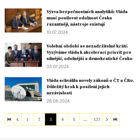
Výzva bezpečnostních analytiků: Vláda
musí posilovat odolnost Česka
razantněji, nástroje existují
10. 07. 2024
Volební období se nezadržitelně krátí.
Vyzýváme vládu k akceleraci priorit pro
silnější, odolnější a demokratické Česko
03. 07. 2024
Vláda schválila novely zákonů o ČT a ČRo.
Důležitý krok k posílení jejich
nezávislosti
26. 06. 2024
1
2
3
4
5
…
127