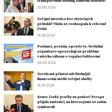
transparentní lobbing samotní lobbisté?
25. 06. 2024
Veřejné investice bez zbytečných
průtahů? Vláda se rozhoupala k reformě
ÚOHS
13. 06. 2024
Poslanci, prosím, opravte to. Nevládní
organizace upozorňují na problémy
v návrhu zákona o regulaci lobbování
05. 06. 2024
Novela má přinést udržitelnější
financování médií veřejné služby
15. 05. 2024
Konec české pračky na peníze? Evropa
přijala směrnici, na kterou jsme se zatím
vymlouvali