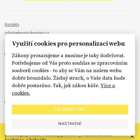
Kontakty
info@rekonstrukcestatu.cz
Návrh a vývoj:
Sinfin
, ilustrace:
Patrik Antczak
Využití cookies pro personalizaci webu
Zákony prosazujeme a musíme je taky dodržovat.
Potřebujeme od Vás proto souhlas se zpracováním
souborů cookies - to aby se Vám na našem webu
sinfin.digital
dobře brouzdalo. Žádný strach, o Vaše data bude
dobře postaráno. Tak, jak zákon káže.
Více o
cookies.
PŘIJMOUT VŠE
NASTAVENÍ
Rekonstrukce státu končí. Její členské organizace však dál
prosazují systémové změny pro férový a moderní stát.