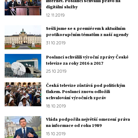
internet. Poslanci schválili právo na
digitální služby
12. 11. 2019
Sešli jsme se s premiérem k aktuálním
protikorupčním tématům z naší agendy
31. 10. 2019
Poslanci schválili výroční zprávy České
televize za roky 2016 a 2017
25. 10. 2019
Česká televize zůstává pod politickým
tlakem. Poslanci znovu odložili
schvalování výročních zpráv
18. 10. 2019
Vláda podpořila největší omezení práva
na informace od roku 1989
15. 10. 2019