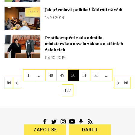
Jak přemluvit politika? Žďárští už vědí
13. 10. 2019
Protikorupční rada odmítla
ministerskou novelu zákona o státních
žalobcích
04. 10. 2019
1
…
48
49
50
51
52
…
127
ZAPOJ SE
DARUJ