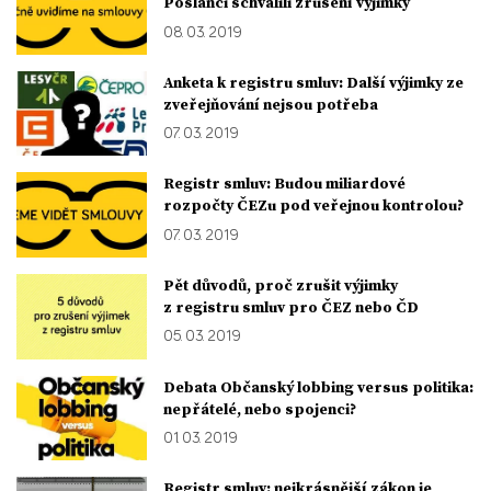
Poslanci schválili zrušení výjimky
08. 03. 2019
Anketa k registru smluv: Další výjimky ze
zveřejňování nejsou potřeba
07. 03. 2019
Registr smluv: Budou miliardové
rozpočty ČEZu pod veřejnou kontrolou?
07. 03. 2019
Pět důvodů, proč zrušit výjimky
z registru smluv pro ČEZ nebo ČD
05. 03. 2019
Debata Občanský lobbing versus politika:
nepřátelé, nebo spojenci?
01. 03. 2019
Registr smluv: nejkrásnější zákon je