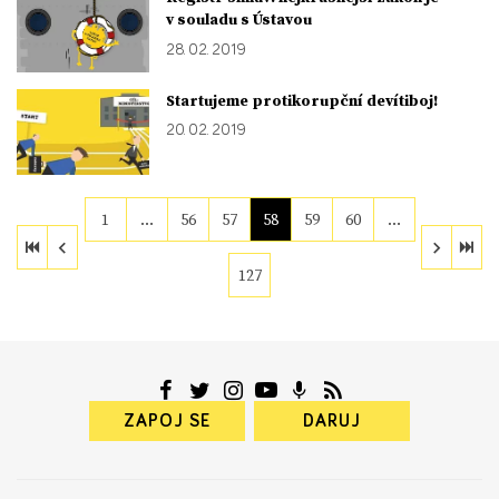
v souladu s Ústavou
28. 02. 2019
Startujeme protikorupční devítiboj!
20. 02. 2019
1
…
56
57
58
59
60
…
127
ZAPOJ SE
DARUJ