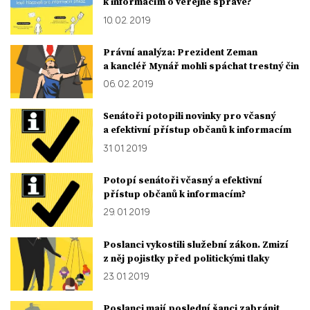
k informacím o veřejné správě?
10. 02. 2019
Právní analýza: Prezident Zeman
a kancléř Mynář mohli spáchat trestný čin
06. 02. 2019
Senátoři potopili novinky pro včasný
a efektivní přístup občanů k informacím
31. 01. 2019
Potopí senátoři včasný a efektivní
přístup občanů k informacím?
29. 01. 2019
Poslanci vykostili služební zákon. Zmizí
z něj pojistky před politickými tlaky
23. 01. 2019
Poslanci mají poslední šanci zabránit