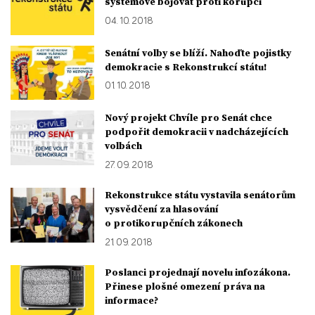
systémově bojovat proti korupci
04. 10. 2018
Senátní volby se blíží. Nahoďte pojistky
demokracie s Rekonstrukcí státu!
01. 10. 2018
Nový projekt Chvíle pro Senát chce
podpořit demokracii v nadcházejících
volbách
27. 09. 2018
Rekonstrukce státu vystavila senátorům
vysvědčení za hlasování
o protikorupčních zákonech
21. 09. 2018
Poslanci projednají novelu infozákona.
Přinese plošné omezení práva na
informace?