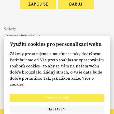
ZAPOJ SE
DARUJ
Kontakty
info@rekonstrukcestatu.cz
Návrh a vývoj:
Sinfin
, ilustrace:
Patrik Antczak
Využití cookies pro personalizaci webu
Zákony prosazujeme a musíme je taky dodržovat.
Potřebujeme od Vás proto souhlas se zpracováním
souborů cookies - to aby se Vám na našem webu
sinfin.digital
dobře brouzdalo. Žádný strach, o Vaše data bude
dobře postaráno. Tak, jak zákon káže.
Více o
cookies.
PŘIJMOUT VŠE
NASTAVENÍ
Rekonstrukce státu končí. Její členské organizace však dál