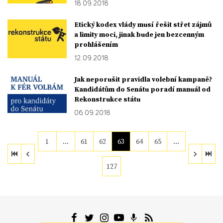
18. 09. 2018
Etický kodex vlády musí řešit střet zájmů
a limity moci, jinak bude jen bezcenným
prohlášením
12. 09. 2018
Jak neporušit pravidla volební kampaně?
Kandidátům do Senátu poradí manuál od
Rekonstrukce státu
06. 09. 2018
1
…
61
62
63
64
65
…
127